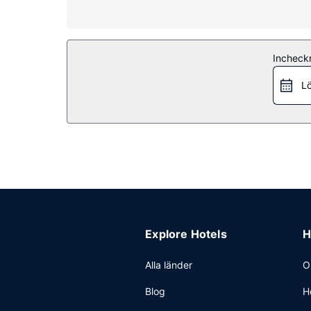
Bekvämligheter på anläggningen
Koppla av på deras fullständiga spa, där du kan
Restaurang
Incheck
Gäster på Casa Madrona Hotel & Spa kan äta gott
Lö
Övriga bekvämligheter
Gäster har tillgång till bland annat expressutche
finns det event- och konferensutrymmen på upp t
Explore Hotels
H
Alla länder
O
Blog
H