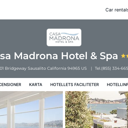
Car rental
a
Hotellets faciliteter
Hotellinformation
Hotellregler
sa Madrona Hotel & Spa
01 Bridgeway
Sausalito
California
94965
US
Tel.
(855) 334-66
CENSIONER
KARTA
HOTELLETS FACILITETER
HOTELLIN