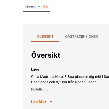
Hotellrum :
63
ÖVERSIKT
GÄSTRECENSIONER
Översikt
Läge
Casa Madrona Hotel & Spa placerar dig mitt i Saus
Headlands och 8,2 km från Rodeo Beach.
Hotellrum
Känn dig som hemma i ett av de 63 individuellt 
Läs Mer
kabel-tv erbjuder underhållning. Privat badrum 
lokalsamtal.