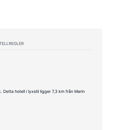
TELLREGLER
etta hotell i lyxstil ligger 7,3 km från Marin
 gör att du kan hålla dig uppkopplad, och
sskåp, skrivbord och telefon med gratis