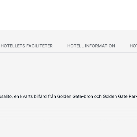
HOTELLETS FACILITETER
HOTELL INFORMATION
HO
alito, en kvarts bilfärd från Golden Gate-bron och Golden Gate Park. D
inredda rummen med iPod-dockningsstationer och LCD-tv. Gratis wi-fi
med dusch, hårtorkar och badrockar. På rummet finns värdeförvaring