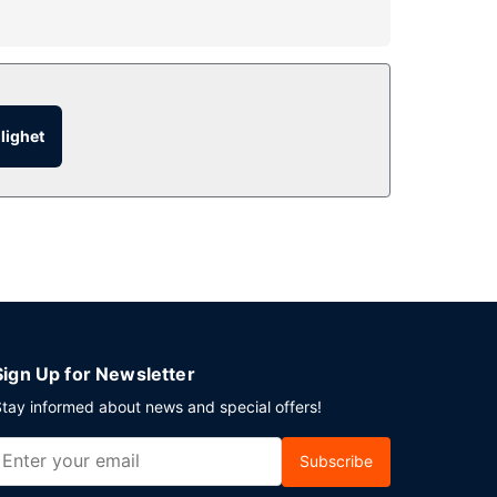
och gemensamt vardagsrum.
glighet
rar du ett event i Sausalito? På detta hotell
ing (avgift tillkommer) erbjuds på plats.
Sign Up for Newsletter
tay informed about news and special offers!
Subscribe