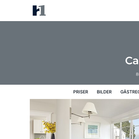
Casa Madrona Hotel & Spa
Priser
Bilder
Gästrecensioner
Kart
Ca
8
PRISER
BILDER
GÄSTRE