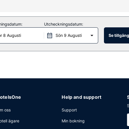
 njuta av massage. Boendet har även gratis wi-fi, bröllopstjänster 
ningsdatum:
Utcheckningsdatum:
 på Poggio eller köpa något att äta i deras snackbar/deli.
r 8 Augusti
Sön 9 Augusti
Se tillgän
ckning, kemtvätt/tvättjänster och reception (öppen dygnet runt). Plane
ill 743 kvadratmeter, däribland konferensrum och 6 mötesrum. Parker
otelsOne
Help and support
S
m oss
Support
otell ägare
Min bokning