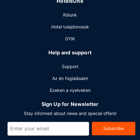
HotelsOne
lévő snack bár/delikát választékából is.
Egyéb felszereltség
Rólunk
A szálláshelyen gyorsított kijelentkezési lehetőség,
Hotel tulajdonosok
vegytisztítási/ruhatisztítási szolgáltatások és 24 órában
nyitva tartó recepció is igénybe vehető. Sausalito
GYIK
városában tervez valamilyen eseményt? Ez a(z) hotel
8000 négyzetláb (743 négyzetméter) konferenciatér és 6
Help and support
tárgyalótermek céljára fenntartott területtel rendelkezik.
Az autóval érkező vendégek számára egyéni parkolás
Support
(felár ellenében) biztosított a helyszínen.
Az én foglalásaim
Ezeken a nyelveken
Sign Up for Newsletter
Stay informed about news and special offers!
Subscribe