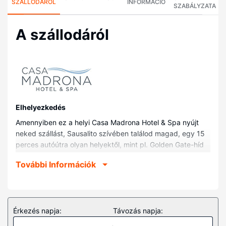
SZÁLLODÁRÓL
INFORMÁCIÓ
SZABÁLYZATA
A szállodáról
Elhelyezkedés
Amennyiben ez a helyi Casa Madrona Hotel & Spa nyújt
neked szállást, Sausalito szívében találod magad, egy 15
perces autóútra olyan helyektől, mint pl. Golden Gate-híd
vagy Golden Gate Park. Ez a helyi luxusszínvonalú hotel
További Információk
kb. 7,3 km-re található Marin Headlands, ill. 8,2 km-re
Rodeo tengerpart helyszíneitől.
Szobák
Helyezze magát kényelembe a(z) 63 egyedi dekorációval
Érkezés napja:
Távozás napja:
kialakított szoba egyikében, melyekben iPod dokkoló