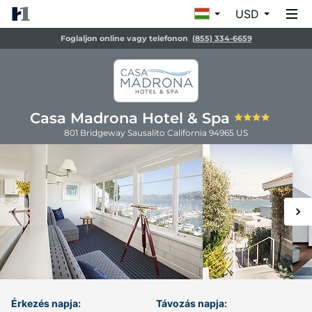
USD
Foglaljon online vagy telefonon
(855) 334-6659
Casa Madrona Hotel & Spa
801 Bridgeway
Sausalito
California
94965
US
Érkezés napja:
Távozás napja: