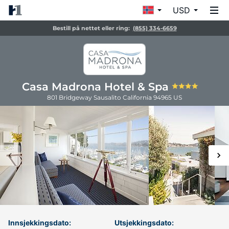
USD
Bestill på nettet eller ring:
(855) 334-6659
Casa Madrona Hotel & Spa
801 Bridgeway
Sausalito
California
94965
US
Innsjekkingsdato:
Utsjekkingsdato: