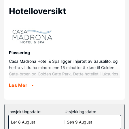
Hotelloversikt
Plassering
Casa Madrona Hotel & Spa ligger i hjertet av Sausalito, og
herfra vil du ha mindre enn 15 minutter å kjøre til Golden
Gate-broen og Golden Gate Park. Dette hotellet i luksuriøs
stil ligger 4,6 mi (7,3 km) unna Marin Headlands og 5,1 mi
Les Mer
(8,2 km) unna Rodeo Beach.
Rom
Føl deg som hjemme i et av de 63 gjesterommene, som er
individuelt dekorert og utstyrt med iPod-dokkingstasjon
Innsjekkingsdato:
Utsjekkingsdato:
og LCD-TV. Du kan holde deg oppdatert med wi-fi
Lør 8 August
Søn 9 August
(inkludert) på rommet, og underholdningen er sikret med