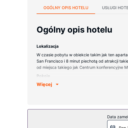
OGÓLNY OPIS HOTELU
USŁUGI HOT
Ogólny opis hotelu
Lokalizacja
W czasie pobytu w obiekcie takim jak ten apart
San Francisco i 8 minut piechotą od atrakcji taki
od miejsca takiego jak Centrum konferencyjne 
Pokoje
Więcej
Apartament zapewni Ci wygodę, oferując dostęp 
jest także patio. Oferowane udogodnienia to kuc
Udogodnienia w obiekcie
W tym apartamencie dla niepalących są oferowane 
Data zame
Pon 