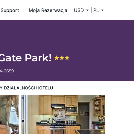
Support
Moja Rezerwacja
USD
PL
Gate Park!
34-6659
Y DZIAŁALNOŚCI HOTELU