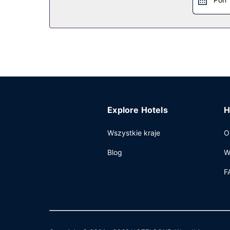
Explore Hotels
H
Wszystkie kraje
O
Blog
W
F