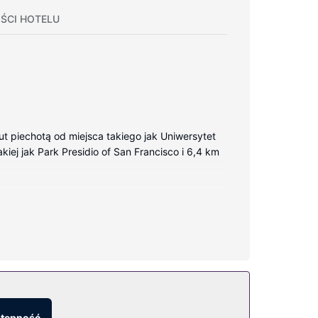
ŚCI HOTELU
t piechotą od miejsca takiego jak Uniwersytet
kiej jak Park Presidio of San Francisco i 6,4 km
 i płyta kuchenna. Do prywatnego użytku gości
anie na życzenie.
 na miejscu.
stępność