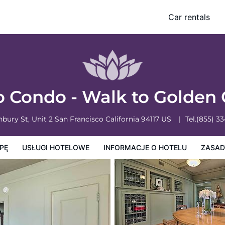
e Park!
Car rentals
e o hotelu
Zasady działalności hotelu
o Condo - Walk to Golden 
hbury St, Unit 2
San Francisco
California
94117
US
Tel.
(855) 3
PĘ
USŁUGI HOTELOWE
INFORMACJE O HOTELU
ZASAD