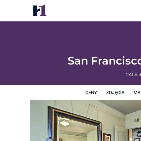
San Francisco Condo - Walk to Golden Gat
Ceny
Zdjęcia
Mapę
Usługi Hotelowe
Informacj
San Francisc
241 As
CENY
ZDJĘCIA
MA