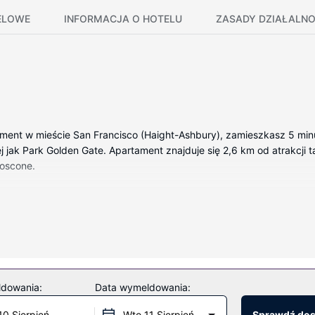
ELOWE
INFORMACJA O HOTELU
ZASADY DZIAŁALNO
ament w mieście San Francisco (Haight-Ashbury), zamieszkasz 5 minu
ej jak Park Golden Gate. Apartament znajduje się 2,6 km od atrakcji ta
Moscone.
do takich udogodnień jak kuchnia, której wyposażenie to piekarnik
henka mikrofalowa i żelazko z deską do prasowania, a także sprząt
usługi i atrakcje takie jak książki, plac zabaw i racquetball/squash
ldowania:
Data wymeldowania:
10 Sierpień
Wto 11 Sierpień
Sprawdź do