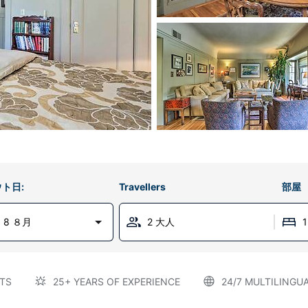
ト日:
Travellers
部屋
 8 ８月
2 大人
TS
25+ YEARS OF EXPERIENCE
24/7 MULTILINGU