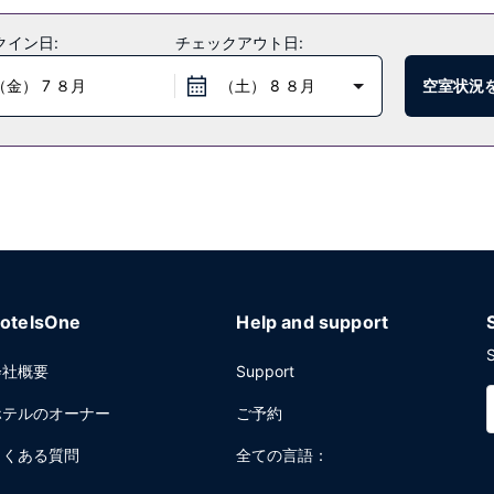
クイン日:
チェックアウト日:
（金） 7 ８月
（土） 8 ８月
空室状況
otelsOne
Help and support
S
会社概要
Support
ホテルのオーナー
ご予約
よくある質問
全ての言語：