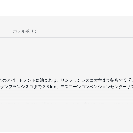
ホテルポリシー
のアパートメントに泊まれば、サンフランシスコ大学まで徒歩で 5 分、
ンフランシスコまで 2.6 km、モスコーンコンベンションセンターまで 
ンが備わり、快適にお過ごしいただけます。専用のパティオがあります。
されます。
イグラウンド、ラケットボール (敷地内)などの設備やサービスを利用