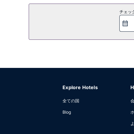
チェッ
Explore Hotels
H
全ての国
Blog