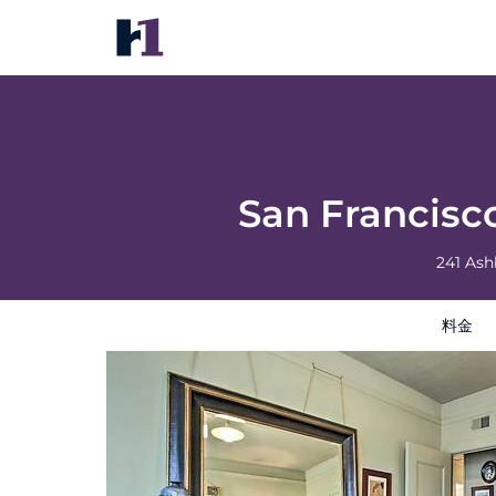
San Francisco Condo - Walk to Golden Gat
料金
写真
地図
館内設備
ホテルインフォメーシ
San Francisc
241 Ash
料金