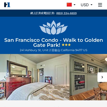
USD
網上訂房或電話訂房:
(855) 334-6659
San Francisco Condo - Walk to Golden
Gate Park!
241 Ashbury St, Unit 2
旧金山
California
94117
US