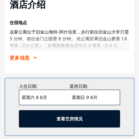
酒店介绍
住宿地点
这家公寓位于旧金山海特-阿什伯里，步行前往旧金山大学只需
5 分钟、前往金门公园需 8 分钟。 此公寓距离旧金山要塞 1.6
英里（2.6 公里），距离莫斯康会议中心 4 英里（6.4 公
里）。
更多信息
客房
此公寓配有带烤箱和炉灶的厨房，让您可以尽情放松享受。独
享私人露台。便利服务设施包括微波炉和熨斗/熨衣板，此外还
提供按要求提供的客房清洁服务。
入住日期:
退房日期:
物业设施
星期六 8 8月
星期日 9 8月
这个无烟公寓的特色是配有书籍、游乐场和现场壁球。
查看空房情况