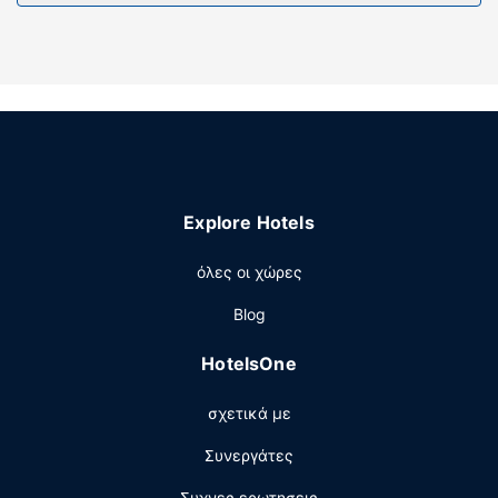
Παροχές καταλύματος
Αυτό το διαμέρισμα μη καπνιστών διαθέτει βιβλία,
παιδική χαρά και ράκετμπολ στο κατάλυμα.
Explore Hotels
όλες οι χώρες
Blog
HotelsOne
σχετικά με
Συνεργάτες
Συχνες ερωτησεις