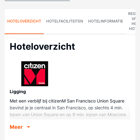
REGE
VAN
HOTELOVERZICHT
HOTELFACILITEITEN
HOTELINFORMATIE
HET
HOTE
Hoteloverzicht
Ligging
Met een verblijf bij citizenM San Francisco Union Square
bevind je je centraal in San Francisco, op slechts 4 min.
lopen van Union Square en op 9 min. lopen van Moscone
Convention Center. Dit hotel ligt op 0,6 km van Palace
Meer
Hotel en op 0,7 km van San Francisco Museum of Modern
Art.