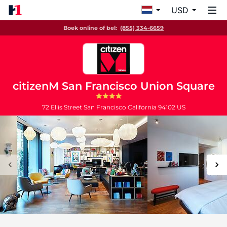
USD
Boek online of bel:
(855) 334-6659
citizenM San Francisco Union Square
72 Ellis Street
San Francisco
California
94102
US