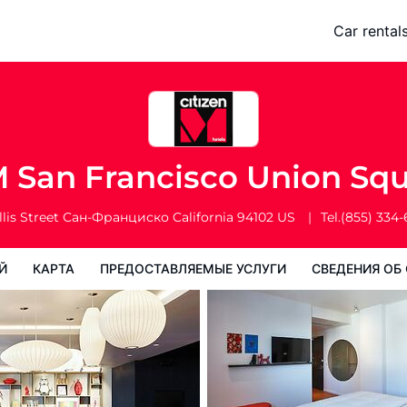
Square
Car rental
Карта
Предоставляемые услуги
Сведения об отеле
Поряд
M San Francisco Union Sq
llis Street
Сан-Франциско
California
94102
US
Tel.
(855) 334
Й
КАРТА
ПРЕДОСТАВЛЯЕМЫЕ УСЛУГИ
СВЕДЕНИЯ ОБ 