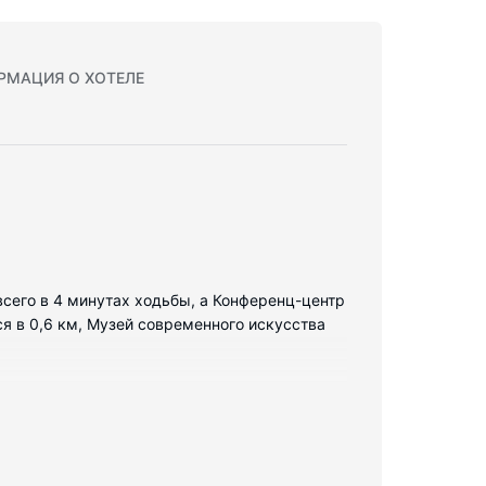
РМАЦИЯ О ХОТЕЛЕ
всего в 4 минутах ходьбы, а Конференц-центр
я в 0,6 км, Музей современного искусства
льник и iPad. Пружинный ортопедический
кучать, в номерах установлены LED-
ету позволяет всегда оставаться на связи.
инадлежности.