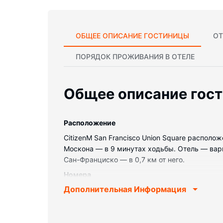
ОБЩЕЕ ОПИСАНИЕ ГОСТИНИЦЫ
ОТ
ПОРЯДОК ПРОЖИВАНИЯ В ОТЕЛЕ
Общее описание гос
Pасположение
CitizenM San Francisco Union Square распол
Москона — в 9 минутах ходьбы. Отель — вари
Сан-Франциско — в 0,7 км от него.
Номера
Дополнительная Информация
Почувствуйте себя как дома в одном из 195
матрас и постельное белье высшего качеств
телевизоры, на которых можно смотреть кабе
Собственные ванные комнаты, душ. Предоста