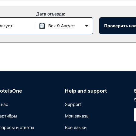
Дата отъезда:
 для спорта и отдыха, в числе которых круглосуточный фитнес-
интернет и общая гостиная.
Август
Вск 9 Август
Проверить на
 canteenM. Этот отель также предлагает гостям кофейня/кафе с
ополнительную плату.
щее: бесплатный (проводной) доступ в интернет, круглосуточн
otelsOne
Help and support
S
 нас
Support
артнёры
Мои заказы
опросы и ответы
Все языки