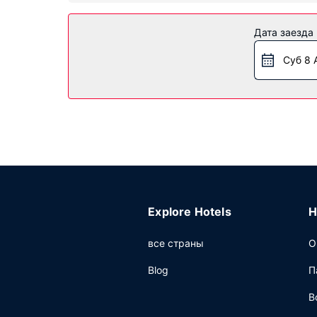
Особенности объекта
Дата заезда
К вашим услугам многочисленные возможности
такие как бесплатный беспроводной доступ в 
Суб 8 
Ресторан
Когда вы проголодаетесь, зайдите в ресторан
предлагается ежедневно с 6:00 до 11:00 за д
Другие особенности
Для удобства гостей предоставляется следую
при заезде.
Explore Hotels
H
все страны
О
Blog
П
В