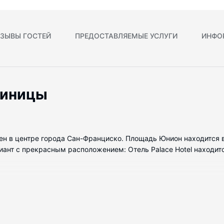
ЗЫВЫ ГОСТЕЙ
ПРЕДОСТАВЛЯЕМЫЕ УСЛУГИ
ИНФО
тиницы
ожен в центре города Сан-Франциско. Площадь Юнион находится 
ант с прекрасным расположением: Отель Palace Hotel находитс
 номеров, которые оснащены следующим оборудованием: холоди
а сделают ваш сон более комфортным. Чтобы вам не пришлось с
льное телевидение, а бесплатный беспроводной доступ к интерн
вляется душ с дождевой насадкой и бесплатные туалетные пр