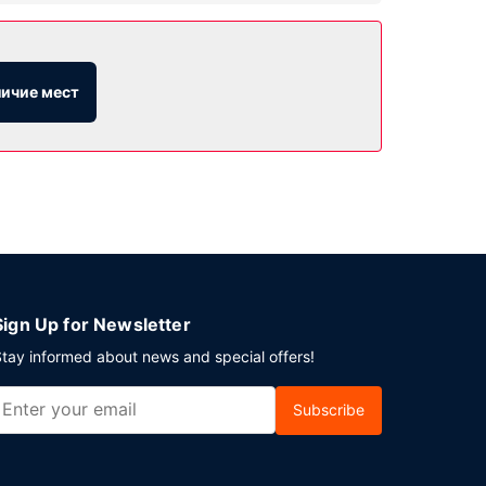
центр, а также прочие услуги и удобства,
личие мест
 легкими закусками. Завтрак (шведский стол)
ый бизнес-центр и ускоренная регистрация
Sign Up for Newsletter
tay informed about news and special offers!
Subscribe