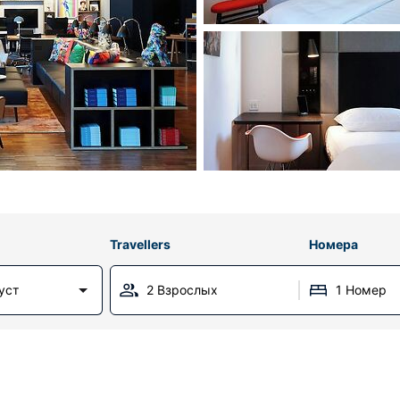
Travellers
Номера
уст
2 Взрослых
1 Номер