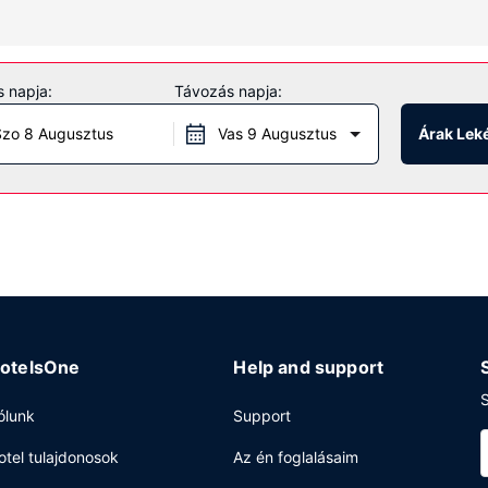
voltából pedig kapcsolatban maradhat ismerőseivel, barátaival. A(z) 
zuhany és ingyenes piperecikkek is.
 napja:
Távozás napja:
 vegye igénybe a helyszíni szabadidős szolgáltatásokat és létesítmén
 és létesítmények közé tartozik ingyenes wifihozzáférés és közös ha
zo 8 Augusztus
Vas 9 Augusztus
Árak Lek
i canteenM ajánlatát vagy a kávézó snackjeit. Svédasztalos kínálat re
áférés, 24 órában nyitva tartó business center és gyorsított bejelen
otelsOne
Help and support
S
ólunk
Support
otel tulajdonosok
Az én foglalásaim