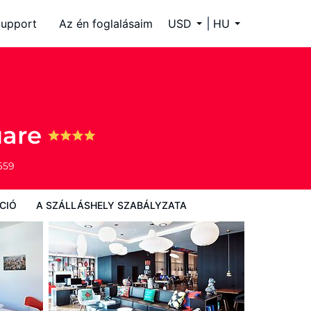
upport
Az én foglalásaim
USD
HU
ályzata
uare
659
CIÓ
A SZÁLLÁSHELY SZABÁLYZATA