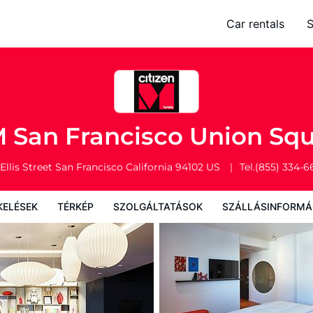
Square
Car rentals
S
Térkép
Szolgáltatások
Szállásinformáció
A szálláshely szab
M San Francisco Union Sq
Ellis Street
San Francisco
California
94102
US
Tel.
(855) 334-6
KELÉSEK
TÉRKÉP
SZOLGÁLTATÁSOK
SZÁLLÁSINFORMÁ