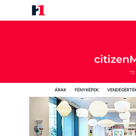
citizenM San Francisco Union 
Árak
Fényképek
Vendégértékelések
citizen
72 
ÁRAK
FÉNYKÉPEK
VENDÉGÉRTÉ