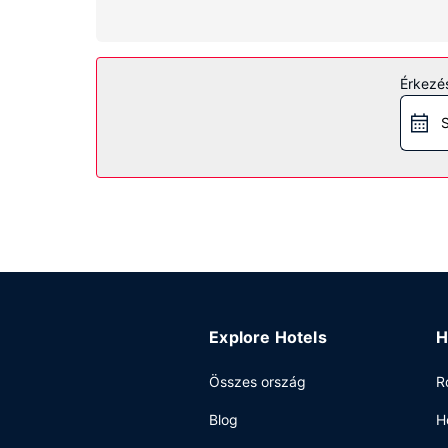
ingyenes vezeték nélküli internet-hozzáférés jó
van zuhanyzó is) felszerelései közé tartozik eső
Az ingatlanhoz tartozó felszereltség
Érkezés
Ha egy kicsit aktívabb időtöltésre vágyik, akkor
fitneszterem. Ezen kívül az egyéb szolgáltatások
S
Étterem
Hotel étkezési lehetőséget is biztosít. Próbáld k
6:00 és 11:00 között.
Egyéb felszereltség
A szálláshelyen ingyenes vezetékes internet-hozz
Explore Hotels
H
Összes ország
R
Blog
H