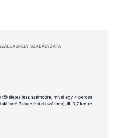
SZÁLLÁSHELY SZABÁLYZATA
e tökéletes lesz számodra, mivel egy 4 perces
lálható Palace Hotel (szálloda), ill. 0,7 km-re
évő kényelmes ágyak, a(z) kényelmi párnázattal
elcsatornák szolgálják, a rendelkezésre álló