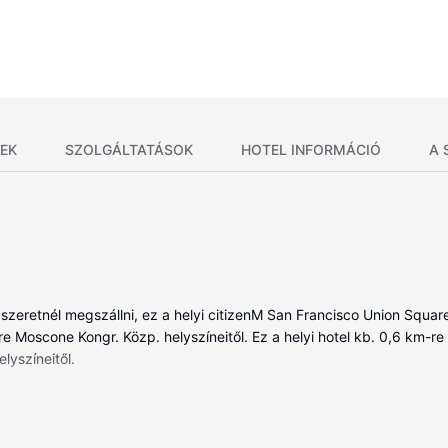
EK
SZOLGÁLTATÁSOK
HOTEL INFORMÁCIÓ
A 
szeretnél megszállni, ez a helyi citizenM San Francisco Union Squar
 Moscone Kongr. Közp. helyszíneitől. Ez a helyi hotel kb. 0,6 km-re ta
yszíneitől.
ében, melyekben hűtőszekrény és iPad is található. A szobákban l
y nyugodt és pihentető alváshoz. A szórakozást LED-televízió és káb