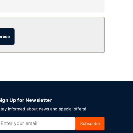
privát fürdőszoba (kizárólag azok, melyekben
yeket, mint például a(z) 24 órában nyitva tartó
sználatú nappali.
érése
ggeli felár ellenében elérhető naponta reggeli
tkezési lehetőség is igénybe vehető.
Sign Up for Newsletter
tay informed about news and special offers!
Subscribe