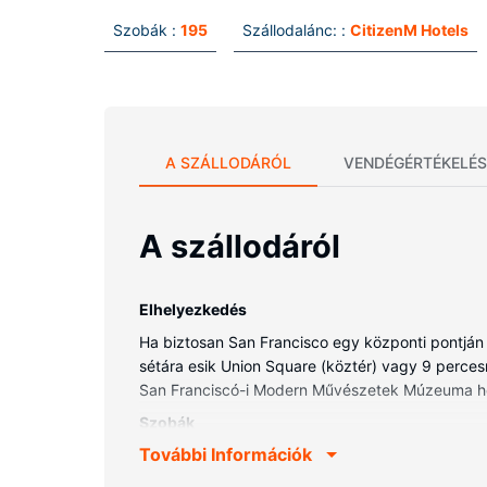
Szobák :
195
Szállodalánc: :
CitizenM Hotels
A SZÁLLODÁRÓL
VENDÉGÉRTÉKELÉS
A szállodáról
Elhelyezkedés
Ha biztosan San Francisco egy központi pontján 
sétára esik Union Square (köztér) vagy 9 percesre
San Franciscó-i Modern Művészetek Múzeuma hel
Szobák
További Információk
Helyezze magát kényelembe a(z) 195 szoba egyik
ellátott és a(z) prémium ágynemű a biztosíték eg