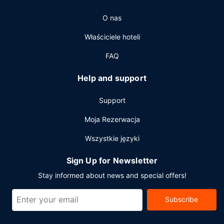
Pozostałe udogodnienia
O nas
Udogodnienia biznesowe to usługi pralni chemicznej,
Właściciele hoteli
recepcja całodobowa oraz personel wielojęzyczny. Jeżeli
planujesz spotkanie w mieście San Andrés Cholula, hotel
FAQ
oferuje pomieszczenia konferencyjne oraz 4 sale
konferencyjne o łącznej powierzchni 71 m kw. (764 stopy
Help and support
kwadratowe). Udogodnienia na miejscu to samodzielne
parkowanie (za opłatą).
Support
Moja Rezerwacja
Wszystkie języki
Sign Up for Newsletter
Stay informed about news and special offers!
Subscribe