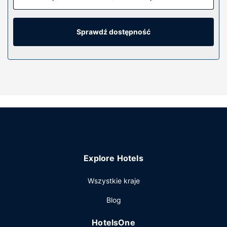
łączność ze światem. Wyposażenie łazienki: bezpłatne
przybory toaletowe i suszarki do włosów. Udogodnienia
obejmują telefon oraz sejfy na laptopa i żelazka i deski do
Sprawdź dostępność
prasowania.
Udogodnienia w obiekcie
Dostępne udogodnienia rekreacyjne to siłownia, basen
odkryty oraz łaźnia parowa. Ten hotel oferuje takie
udogodnienia jak bezpłatny bezprzewodowy dostęp do
internetu, obsługa portierska i usługi weselne.
Restauracja
Twój apetyt zaspokoi La Huerta, restauracja, której
specjalnością jest kuchnia taka jak kuchnia
Explore Hotels
międzynarodowa i gdzie serwowane są posiłki takie jak
obiad, kolacja i brunch w weekend. Możesz też zostać w
Wszystkie kraje
pokoju i skorzystać z całodobowej obsługi pokojowej.
Hotel oferuje bezpłatne przyjęcie. Po całym dniu
Blog
zrelaksujesz się w naszym barze/salonie klubowym lub
barze przy basenie. Śniadanie na zamówienie jest
HotelsOne
podawane codziennie od 6 do południa za opłatą.