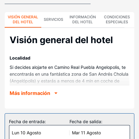
VISIÓN GENERAL
INFORMACIÓN
CONDICIONES
SERVICIOS
DEL HOTEL
DEL HOTEL
ESPECIALES
Visión general del hotel
Localidad
Si decides alojarte en Camino Real Puebla Angelopolis, te
encontrarás en una fantástica zona de San Andrés Cholula
(Angelópolis) y estarás a menos de 4 min en coche de
Centro comercial Angelopolis y a 9 de Catedral de Puebla.
Más información
Además, este hotel se encuentra a 20 km de Zoológico
Africam Safari y a 8,1 km de Zócalo de Puebla.
Habitaciones
Te sentirás como en tu propia casa en cualquiera de las
Fecha de entrada:
Fecha de salida:
274 habitaciones con aire acondicionado. Mantén el
Lun 10 Agosto
Mar 11 Agosto
contacto con los tuyos gracias a la la conexión wifi gratis.