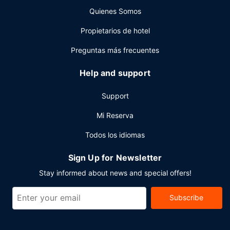
una bebida en el bar o lounge o en el bar junto a la piscina.
Quienes Somos
Se ofrece un desayuno a la carta todos los días de 06:00
a 12:00 con un coste adicional.
Propietarios de hotel
Otros servicios
Preguntas más frecuentes
Tendrás tintorería, un servicio de recepción las 24 horas y
atención multilingüe a tu disposición. ¿Estás organizando
Help and support
un evento en San Andrés Cholula? En este hotel tienes a tu
disposición 71 metros cuadrados de espacio con zona
Support
para conferencias y 4 salas de reuniones. Hay un
aparcamiento sin asistencia (de pago) disponible.
Mi Reserva
Todos los idiomas
Sign Up for Newsletter
Stay informed about news and special offers!
Subscribe