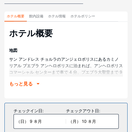
ホテル概要
館内設備
ホテル情報
ホテルポリシー
ホテル概要
地図
サン アンドレス チョルラのアンジェロポリスにあるカミノ
リアル プエブラ アンヘロポリスに泊まれば、アンヘロポリス
コマーシャル センターまで車で 4 分、プエブラ大聖堂まで 9
分で行くことができます。 このホテルは、アフリカン サファ
もっと見る
リまで 20 km、ソカロ広場まで 8.1 km の場所にあります。
部屋
全部で 274 室ある冷房完備の客室で、ご滞在をお楽しみくだ
さい。客室ではWiFi (無料)をご利用いただけます。バスルー
チェックイン日:
チェックアウト日:
ムには、バスアメニティ (無料)、ヘアドライヤーがありま
（日） 9 ８月
（月） 10 ８月
す。電話の他に、セーフティボックス (ノートパソコン収納
可能)やアイロン / アイロン台もご利用いただけます。