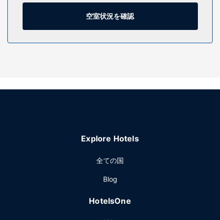
施設
空室状況を確認
フィットネスクラブ (スタッフ常駐)、屋外プール、スチーム
サウナをはじめ多種のレクリエーション設備をお見逃しな
く。このホテルでは、WiFi (無料)、コンシェルジュ サービ
ス、ウェディングサービスをご利用いただけます。
レストラン
La Huertaでは、ランチ、ディナー、ブランチをお召し上がり
いただけます。このレストランは多国籍料理が有名です。客
室で24 時間対応のルームサービスも利用できます。レセプシ
ョン (無料) で、お食事を召し上がりながらゲスト同士の交流
をお楽しみください。1 日の終わりは、バー / ラウンジかプ
Explore Hotels
ールサイドバーで 1 杯飲んでリラックスしましょう。オーダ
ー形式の朝食を毎日 6:00 ～ 正午 までお召し上がりいただけ
全ての国
ます (有料)。
その他の施設
Blog
ドライクリーニング / ランドリー サービス、24 時間対応フ
HotelsOne
ロントデスク、多言語サービスをお使いいただけます。サン
アンドレス チョルラでのイベント開催には、このホテル の会