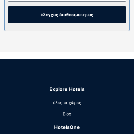
προσφέρεται. Τα μπάνια διαθέτουν δωρεάν προϊόντα
προσωπικής περιποίησης και πιστολάκια μαλλιών. Οι
παροχές περιλαμβάνουν τηλέφωνα, καθώς επίσης
έλεγχος διαθεσιμοτητας
χρηματοκιβώτια που χωρούν λάπτοπ και σίδερα/
σιδερώστρες.
Παροχές καταλύματος
Επωφεληθείτε από τον μεγάλο αριθμό ψυχαγωγικών
δυνατοτήτων, όπως health club, εξωτερική πισίνα και
χαμάμ. Σε αυτό το ξενοδοχείο θα βρείτε επίσης δωρεάν
ασύρματο ίντερνετ, υπηρεσίες concierge και υπηρεσίες
γάμου.
Εστιατόριο
Explore Hotels
Αν θέλετε να απολαύσετε διεθνής κουζίνα, μπορείτε να
δοκιμάσετε τις σπεσιαλιτέ του La Huerta (εστιατόριο)
όλες οι χώρες
που σερβίρει μεσημεριανό, βραδινό και πρόγευμα.
Μπορείτε επίσης να μείνετε μέσα και να επωφεληθείτε
Blog
από το 24ωρo room service. Γνωρίστε άλλους
επισκέπτες κι απολαύστε τις λιχουδιές στη δωρεάν
HotelsOne
δεξίωση. Χαλαρώστε με ένα ποτό στο τέλος της μέρας