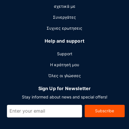
στο μπαρ/lounge ή στο μπαρ δίπλα στην πισίνα. Με
σχετικά με
επιπλέον χρέωση είναι διαθέσιμο πρωινό (κατά
παραγγελία) καθημερινά μεταξύ 6:00 π.μ. - 12 το
Συνεργάτες
μεσημέρι.
Συχνες ερωτησεις
Άλλες παροχές
Στις σημαντικές παροχές περιλαμβάνονται υπηρεσίες
Help and support
στεγνοκαθαριστηρίου/πλυντηρίων, ρεσεψιόν όλο το
24ωρο και πολύγλωσσο προσωπικό. Θέλετε να
Support
οργανώσετε μια εκδήλωση σε αυτήν την πόλη (Σαν
Αντρές Τσολούλα); Αυτό το ξενοδοχείο διαθέτει χώρο
Η κράτησή μου
που είναι 71 τετραγωνικά μέτρα και περιλαμβάνει
Όλες οι γλώσσες
συνεδριακό χώρο και 4 αίθουσες συνεδριάσεων. Στους
χώρους μας θα βρείτε στάθμευση χωρίς παρκαδόρο (με
Sign Up for Newsletter
χρέωση).
Stay informed about news and special offers!
Subscribe