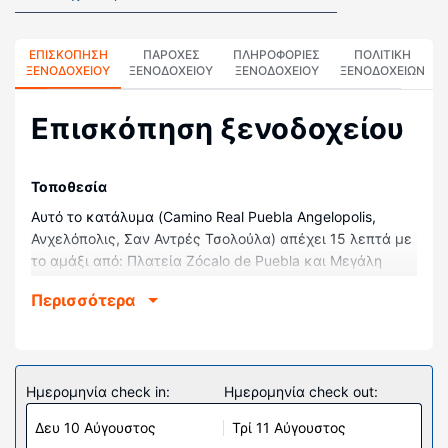
ΕΠΙΣΚΌΠΗΣΗ
ΠΑΡΟΧΕΣ
ΠΛΗΡΟΦΟΡΊΕΣ
ΠΟΛΙΤΙΚΗ
ΞΕΝΟΔΟΧΕΊΟΥ
ΞΕΝΟΔΟΧΕΙΟΥ
ΞΕΝΟΔΟΧΕΊΟΥ
ΞΕΝΟΔΟΧΕΊΩΝ
Επισκόπηση ξενοδοχείου
Τοποθεσία
Αυτό το κατάλυμα (Camino Real Puebla Angelopolis,
Ανχελόπολις, Σαν Αντρές Τσολούλα) απέχει 15 λεπτά με
το αμάξι από: Πλατεία Zócalo de Puebla και Μεγάλη
Πυραμίδα της Cholula. Αυτό το ξενοδοχείο απέχει 20
Περισσότερα
χλμ. από: Αφρικάμ Σαφάρι και 0,9 χλμ. από: Διεθνές
Μουσείο Μπαρόκ.
Δωμάτια
Νιώστε σαν στο σπίτι σας σε ένα από τα 274
Ημερομηνία check in:
Ημερομηνία check out:
κλιματιζόμενα δωμάτιά μας. Παραμείνετε online με
Δευ 10 Αύγουστος
Τρί 11 Αύγουστος
δωρεάν ασύρματη πρόσβαση στο ίντερνετ που