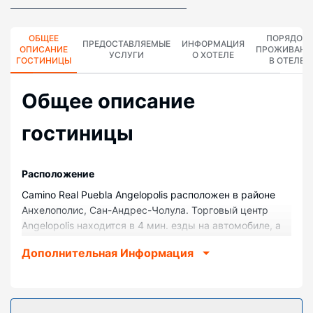
ОБЩЕЕ
ПОРЯДОК
ПРЕДОСТАВЛЯЕМЫЕ
ИНФОРМАЦИЯ
ОПИСАНИЕ
ПРОЖИВАНИ
УСЛУГИ
О ХОТЕЛЕ
ГОСТИНИЦЫ
В ОТЕЛЕ
Общее описание
гостиницы
Pасположение
Camino Real Puebla Angelopolis расположен в районе
Анхелополис, Сан-Андрес-Чолула. Торговый центр
Angelopolis находится в 4 мин. езды на автомобиле, а
Площадь Сокало-де-Пуэбло — в 10 мин. езды. Отель
Дополнительная Информация
— вариант с прекрасным расположением: Africam
Safari (зоопарк) находится в 20 км, Большая Пирамида
Чолулы — в 9,3 км от него.
Номера