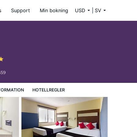
s
Support
Min bokning
USD
SV
659
FORMATION
HOTELLREGLER