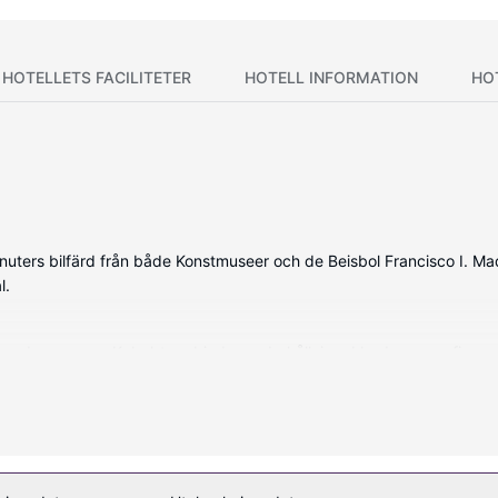
HOTELLETS FACILITETER
HOTELL INFORMATION
HO
m minuters bilfärd från både Konstmuseer och de Beisbol Francisco I. Ma
l.
erade rummen. Kabel-tv erbjuder underhållning. I badrummen finns d
ta av trädgården. Boendet har även hjälp med bokning av biljetter oc