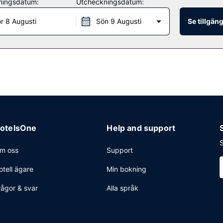
ningsdatum:
Utcheckningsdatum:
t lugnt på rummet med deras rumsservice (under begränsade tider). A
7.00 och 10.00.
r 8 Augusti
Sön 9 Augusti
Se tillgän
et, business-service och reception (öppen dygnet runt). Avgiftsfri park
otelsOne
Help and support
S
m oss
Support
otell ägare
Min bokning
rågor & svar
Alla språk