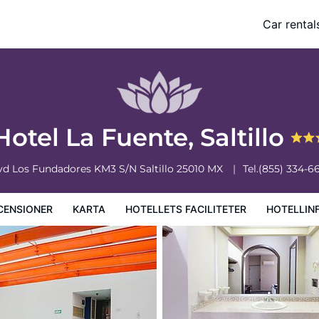
Car rental
ciliteter
Hotellinformation
Hotellregler
Hotel La Fuente, Saltillo
vd Los Fundadores KM3 S/N
Saltillo
25010
MX
Tel.
(855) 334-6
CENSIONER
KARTA
HOTELLETS FACILITETER
HOTELLIN