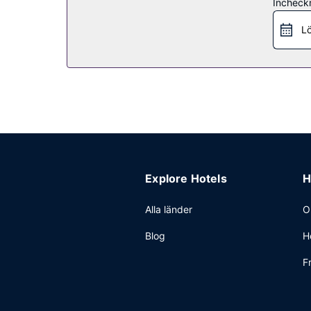
Incheck
Du kan äta på hotellets restaurang, eller ta de
erbjuds en gratis frukostbuffé dagligen mellan 0
Lö
Övriga bekvämligheter
Gäster har tillgång till bland annat gratis intern
Explore Hotels
H
Alla länder
O
Blog
H
F