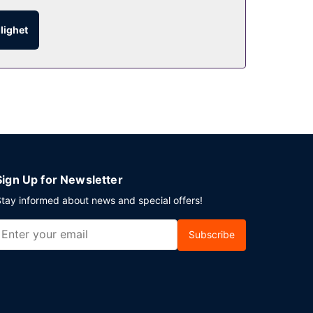
vsluta dagen med en drink på boendets bar. Här
glighet
ering erbjuds på plats.
Sign Up for Newsletter
tay informed about news and special offers!
Subscribe