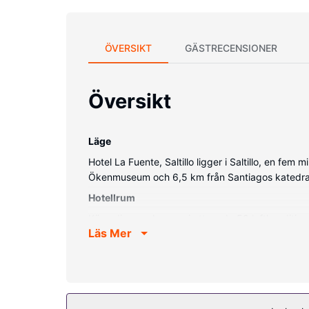
ÖVERSIKT
GÄSTRECENSIONER
Översikt
Läge
Hotel La Fuente, Saltillo ligger i Saltillo, en fe
Ökenmuseum och 6,5 km från Santiagos katedra
Hotellrum
Känn dig som hemma i ett av de 50 luftkondition
Läs Mer
lokalsamtal. Städning erbjuds dagligen.
Bekvämligheter på anläggningen
Här har du tillgång till utomhuspool och kan nju
Restaurang