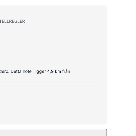
TELLREGLER
dero. Detta hotell ligger 4,9 km från
usch. På rummet finns telefon med gratis
h guidade turer, bankettsal och varuautomat.