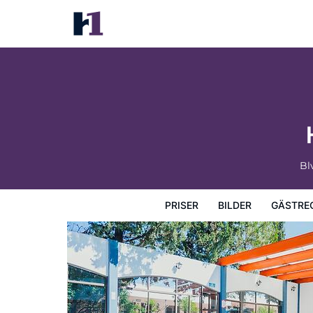
Hotel La Fuente, Saltillo
Priser
Bilder
Gästrecensioner
Karta
Hotellets fa
Bl
PRISER
BILDER
GÄSTRE