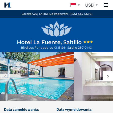
USD
Zarezerwuj online lub zadzwoń:
(855) 334-6659
Hotel La Fuente, Saltillo
Blvd Los Fundadores KM3 S/N
Saltillo
25010
MX
Data zameldowania:
Data wymeldowania: