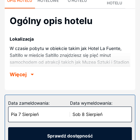
OPIS HOTELU
HOTELOWE
O HOTELU
HOTELU
Ogólny opis hotelu
Lokalizacja
W czasie pobytu w obiekcie takim jak Hotel La Fuente,
Saltillo w mieście Saltillo znajdziesz się pięć minut
samochodem od atrakcji takich jak Muzea Sztuki i Stadion
Beisbolowy Francisco I. Madero. Hotel znajduje się 4,9 km
Więcej
od atrakcji takiej jak Muzeum pustyni i 6,5 km od miejsca
takiego jak Katedra św. Jakuba.
Pokoje
Poczuj się jak w domu w 50 klimatyzowanych pokojach.
Data zameldowania:
Data wymeldowania:
Rozrywkę zapewni telewizja kablowa. Wyposażenie
Pia 7 Sierpień
Sob 8 Sierpień
łazienki: prysznic. Udogodnienia obejmują telefon
(bezpłatne połączenia telefoniczne miejscowe) oraz
sprzątanie codziennie.
Sprawdź dostępność
Udogodnienia w obiekcie