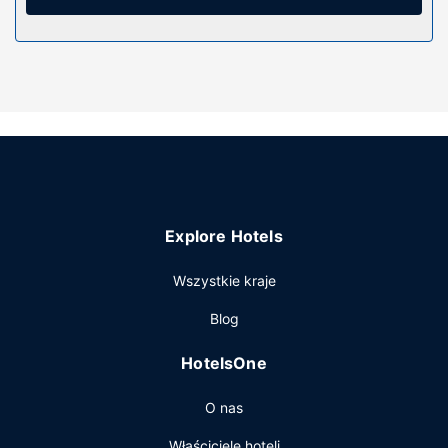
Do pokoju przylega ogród, z którego roztacza się piękny
widok. Dostępne są również takie udogodnienia
rekreacyjne, jak basen odkryty. Ten hotel oferuje również
udogodnienia takie jak pomoc w organizacji
biletów/wycieczek, sala bankietowa i automat.
Restauracja
W obiekcie takim jak hotel do dyspozycji gości są
restauracja, a także obsługa pokojowa (w określonych
godzinach). Zrelaksuj się po całym dniu w barze/salonie
Explore Hotels
klubowym. Hotel oferuje bezpłatne śniadanie w formie
bufetu codziennie od 7 do 10.
Wszystkie kraje
Pozostałe udogodnienia
Blog
Udogodnienia biznesowe to bezpłatny przewodowy
dostęp do internetu, centrum biznesowe oraz recepcja
HotelsOne
całodobowa. Udogodnienia na miejscu to bezpłatne
parkowanie samodzielne.
O nas
Właściciele hoteli