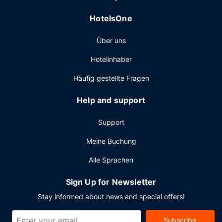
rund um die Uhr besetzte Rezeption und eine
HotelsOne
Gepäckaufbewahrung. Wenn du eine Veranstaltung in
Salem planst, ist dieses Hotel eine gute Wahl, denn zu den
Über uns
1350 Quadratfuß (125 Quadratmeter) großen
Veranstaltungsräumlichkeiten zählen Konferenzfläche und
Hotelinhaber
7 Tagungsräume.
Häufig gestellte Fragen
Help and support
Support
Meine Buchung
Alle Sprachen
Sign Up for Newsletter
Stay informed about news and special offers!
Subscribe