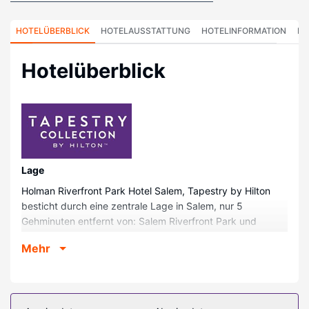
HOTELÜBERBLICK
HOTELAUSSTATTUNG
HOTELINFORMATION
HO
Hotelüberblick
Lage
Holman Riverfront Park Hotel Salem, Tapestry by Hilton
besticht durch eine zentrale Lage in Salem, nur 5
Gehminuten entfernt von: Salem Riverfront Park und
Capitol City Theater. Dieses Hotel ist 0,3 km von Salem
Mehr
Convention Center und 0,3 km von Salem Riverfront
Carousel entfernt.
Zimmer
Fühl dich in einem der 127 Zimmer, die iPod-