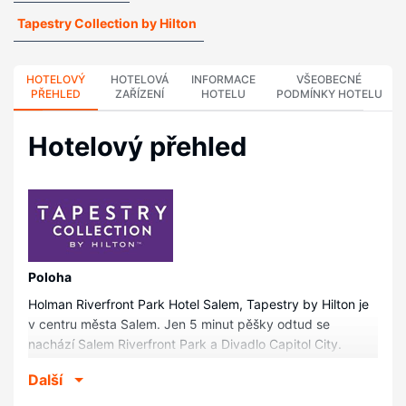
Tapestry Collection by Hilton
HOTELOVÝ
HOTELOVÁ
INFORMACE
VŠEOBECNÉ
PŘEHLED
ZAŘÍZENÍ
HOTELU
PODMÍNKY HOTELU
Hotelový přehled
Poloha
Holman Riverfront Park Hotel Salem, Tapestry by Hilton je
v centru města Salem. Jen 5 minut pěšky odtud se
nachází Salem Riverfront Park a Divadlo Capitol City.
Tento hotel se nachází 0,3 km od Kongresové centrum
Další
Salem a 0,3 km od Salem Riverfront Carousel (kolotoč).