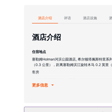
酒店介绍
评语
酒店设施
酒店介绍
住宿地点
塞勒姆Holman河滨公园酒店, 希尔顿塔佩斯特里
（0.3 公里），距离塞勒姆滨江旋转木马 0.2 英里（
客房
有 127 间客房提供iPod 基座；您定能在旅
更多信息
缸或淋浴的私人浴室提供吹风机和牙刷和牙膏。
物业设施
您可充分利用24 小时健身中心等度假设施，此外还
餐厅