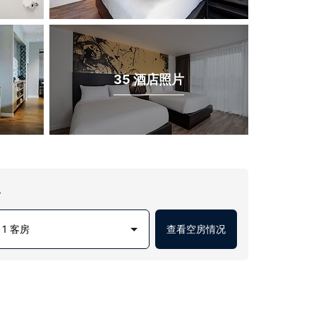
35 酒店照片
房
1 客房
查看空房情况