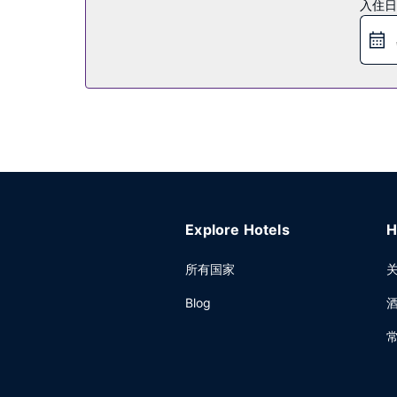
入住日
酒店设有 2 间餐厅，您可以选择到Lip Servi
欢的饮品，畅饮一番。每天 06:30 至 10:30 提
其他设施
特色服务/设施包括干洗/洗衣服务、24 小时前台服
Explore Hotels
H
所有国家
Blog