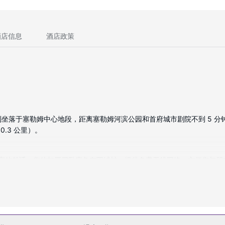
酒店信息
酒店政策
系列坐落于塞勒姆中心地段，距离塞勒姆河滨公园和首府城市剧院不到 5 分钟
0.3 公里）。
途中找到家的舒适。您的加厚层卧床备有羽绒被。提供免费无线网络，方便您
有免费 WiFi和礼品店/报摊等。此酒店的其他设施包括公共客厅和接待大