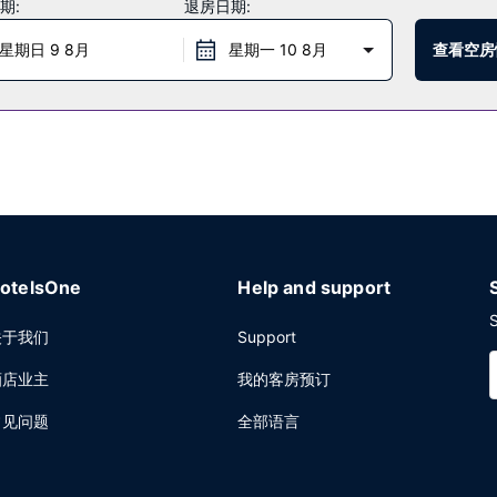
期:
退房日期:
ce Cafe简单吃一点，也可以待在房间里，享受部分时段客房送餐服务。此
供收费的当地美食早餐。
星期日 9 8月
星期一 10 8月
查看空房
务和行李寄存。计划在塞勒姆举办活动？这家酒店拥有 125 平方米（135
otelsOne
Help and support
S
关于我们
Support
酒店业主
我的客房预订
常见问题
全部语言