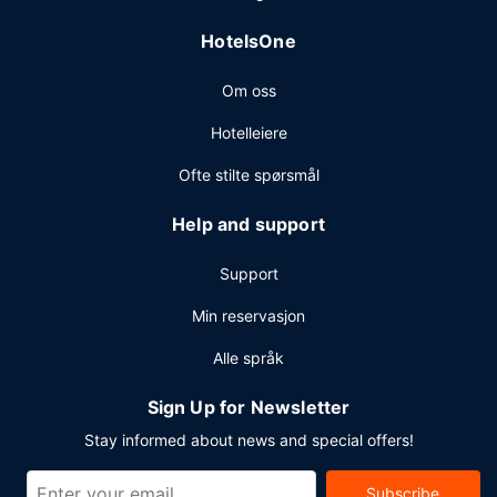
Planlegger du en event i Salem? Som en av dette hotellet
HotelsOne
sine gjester tilbys du møte- og konferanserom på opp til
125 kvadratmeter, blant annet konferanserom og 7
Om oss
møterom.
Hotelleiere
Ofte stilte spørsmål
Help and support
Support
Min reservasjon
Alle språk
Sign Up for Newsletter
Stay informed about news and special offers!
Subscribe