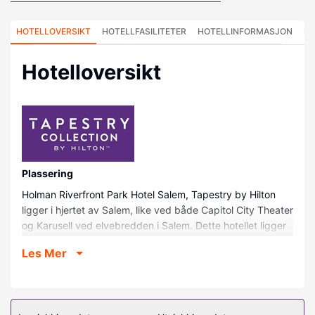
HOTELLOVERSIKT
HOTELLFASILITETER
HOTELLINFORMASJON
HO
Hotelloversikt
Plassering
Holman Riverfront Park Hotel Salem, Tapestry by Hilton
ligger i hjertet av Salem, like ved både Capitol City Theater
og Karusell ved elvebredden i Salem. Dette hotellet ligger
0,2 mi (0,3 km) unna Salem Convention Center og 0,3 mi
Les Mer
(0,5 km) unna Elsinore Theater (teater).
Rom
Føl deg som hjemme i et av de 127 gjesterommene, som
har iPod-dokkingstasjon. Sengen har overmadrass og