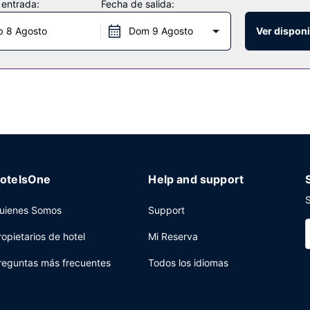
 entrada:
Fecha de salida:
ás además una sala de estar compartida y un salón de fiestas.
b 8 Agosto
Dom 9 Agosto
Ver disponi
rantes de este hotel, cuando quieras comer algo. El alojamiento tamb
n tu bebida favorita en el bar o lounge. Se ofrece un desayuno típic
24 horas y consigna de equipaje a tu disposición. ¿Estás organizando
 zona para conferencias y 7 salas de reuniones.
otelsOne
Help and support
S
uienes Somos
Support
ropietarios de hotel
Mi Reserva
reguntas más frecuentes
Todos los idiomas