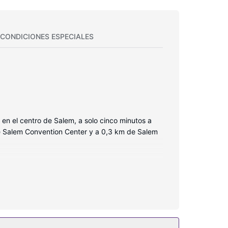
CONDICIONES ESPECIALES
 en el centro de Salem, a solo cinco minutos a
 de Salem Convention Center y a 0,3 km de Salem
 camas cuentan con colchones con una capa de
acto con los tuyos. Además, podrás disfrutar de
ífrico.
to libre. Encontrarás también conexión a Internet