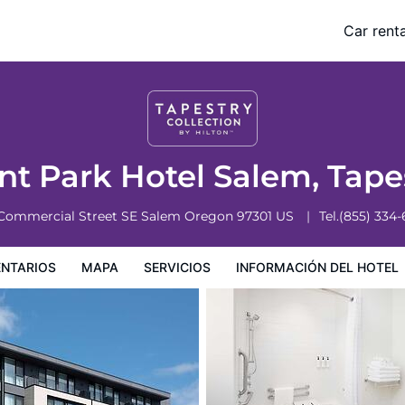
alem, Tapestry by Hilton
Car renta
Servicios
Información del hotel
Condiciones especiales
t Park Hotel Salem, Tape
 Commercial Street SE
Salem
Oregon
97301
US
Tel.
(855) 334
NTARIOS
MAPA
SERVICIOS
INFORMACIÓN DEL HOTEL