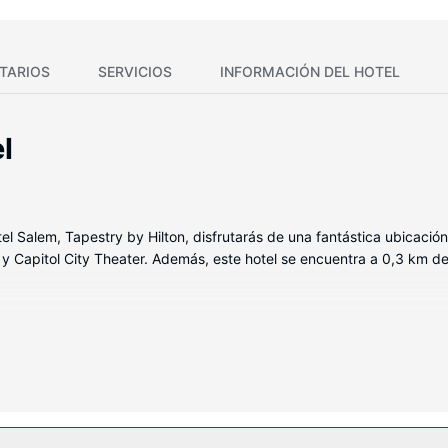
TARIOS
SERVICIOS
INFORMACIÓN DEL HOTEL
l
el Salem, Tapestry by Hilton, disfrutarás de una fantástica ubicación
) y Capitol City Theater. Además, este hotel se encuentra a 0,3 km
ra de las 127 habitaciones con estación de conexión para iPod. Las
scansar plácidamente. La conexión wifi gratis te mantendrá en cont
ucha está provisto de secadores de pelo y cepillos de dientes y dent
instalaciones recreativas a tu disposición, no te quedará ni un minu