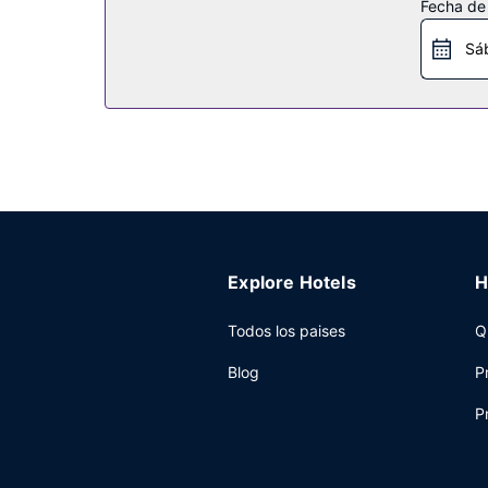
Fecha de
wifi gratis y una tienda de recuerdos. Encontrar
Sá
Restaurante
Pásate por Lip Service Cafe, uno de los 2 restau
horario limitado y una cafetería. Apaga la sed co
un coste adicional.
Otros servicios
Tendrás tintorería, un servicio de recepción las 
disposición 125 metros cuadrados de espacio con
Explore Hotels
H
Todos los paises
Q
Blog
P
P