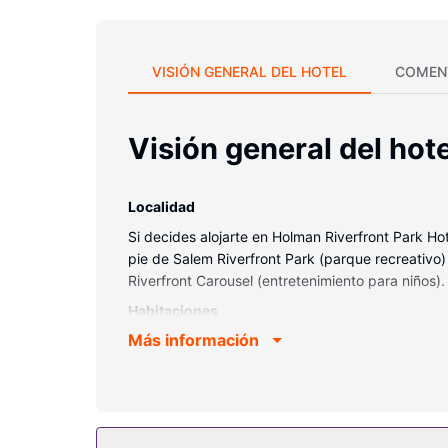
VISIÓN GENERAL DEL HOTEL
COMEN
Visión general del hote
Localidad
Si decides alojarte en Holman Riverfront Park Hot
pie de Salem Riverfront Park (parque recreativo
Riverfront Carousel (entretenimiento para niños).
Habitaciones
Más información
Te sentirás como en tu propia casa en cualquie
acolchado adicional y edredón de plumas para de
canales digitales. El baño privado con bañera o d
Servicios hotel
Con gimnasio abierto las 24 horas y muchas otras 