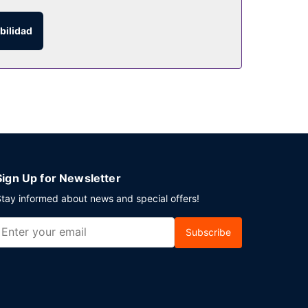
bilidad
ién dispone de servicio de habitaciones con
o de la región todos los días de 06:30 a 10:30 con
 un evento en Salem? En este hotel tienes a tu
Sign Up for Newsletter
tay informed about news and special offers!
Subscribe