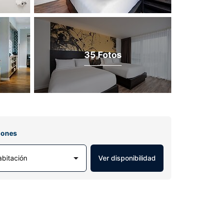
35 Fotos
iones
abitación
Ver disponibilidad