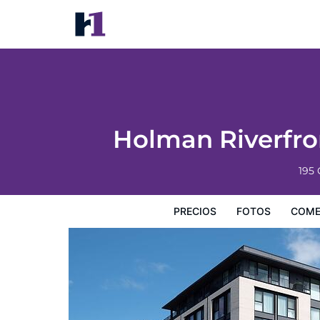
Holman Riverfront Park Hotel S
Precios
Fotos
Comentarios
Mapa
Holman Riverfron
195
PRECIOS
FOTOS
COME