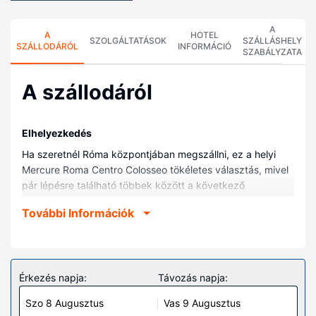
A
A
HOTEL
SZOLGÁLTATÁSOK
SZÁLLÁSHELY
SZÁLLODÁRÓL
INFORMÁCIÓ
SZABÁLYZATA
A szállodáról
Elhelyezkedés
Ha szeretnél Róma központjában megszállni, ez a helyi
Mercure Roma Centro Colosseo tökéletes választás, mivel
pár lépésre található többek között a következő
nevezetességektől: San Clemente-bazilika és Colle Oppio
További Információk
park. Ez a helyi hotel kb. 1 km-re található Teatro
Brancaccio, ill. 1 km-re Néró aranyháza helyszíneitől.
Szobák
Helyezze magát kényelembe a(z) 161 szoba egyikében,
Érkezés napja:
Távozás napja:
melyekben minibár is található. Ingyenes vezeték nélküli
Szo 8 Augusztus
Vas 9 Augusztus
internet-hozzáférés és a televíziókon nézhető műholdas