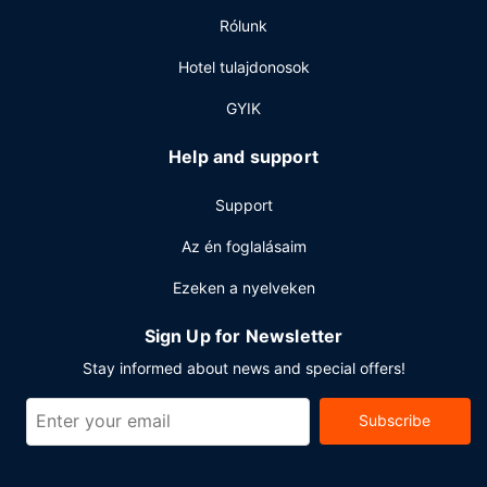
a szálláshelyen lévő bár/társalgó vagy medence melletti
Rólunk
bár egyikében. Teljes reggeli felár ellenében elérhető
naponta reggeli 7:00 és 10:00 között.
Hotel tulajdonosok
Egyéb felszereltség
GYIK
A szálláshelyen ingyenes újságok,
vegytisztítási/ruhatisztítási szolgáltatások és 24 órában
Help and support
nyitva tartó recepció is igénybe vehető. Róma városában
tervez valamilyen eseményt? Ez a(z) hotel 484 négyzetláb
Support
(45 négyzetméter) konferenciatér és tárgyalóterem céljára
fenntartott területtel rendelkezik. Az autóval érkező
Az én foglalásaim
vendégek számára egyéni parkolás (felár ellenében)
Ezeken a nyelveken
biztosított a helyszínen.
Sign Up for Newsletter
Stay informed about news and special offers!
Subscribe