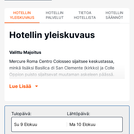
HOTELLIN
HOTELLIN
TIETOA
HOTELLIN
YLEISKUVAUS
PALVELUT
HOTELLISTA
SÄÄNNÖT
Hotellin yleiskuvaus
Valittu Majoitus
Mercure Roma Centro Colosseo sijaitsee keskustassa,
minkä lisäksi Basilica di San Clemente (kirkko) ja Colle
Oppion puisto sijaitsevat muutaman askeleen päässä.
Tämä hotelli sijaitsee 1 km:n päässä kohteesta Teatro
Lue Lisää
Brancaccio ja 1 km:n päässä kohteesta Domus Aurea.
Huoneet
Kaikkien 161 huoneen varusteluun kuuluu minibaari.
Mukavuuksiin kuuluu satelliittikanavat sekä ilmainen
Tulopäivä:
Lähtöpäivä:
langaton internetyhteys. Huoneissa on oma kylpyhuone, ja
Su 9 Elokuu
Ma 10 Elokuu
sen varusteluun kuuluu suihku, ilmaiset hygieniatuotteet ja
bidee. Varusteluun kuuluu puhelin, tallelokero ja työpöytä.