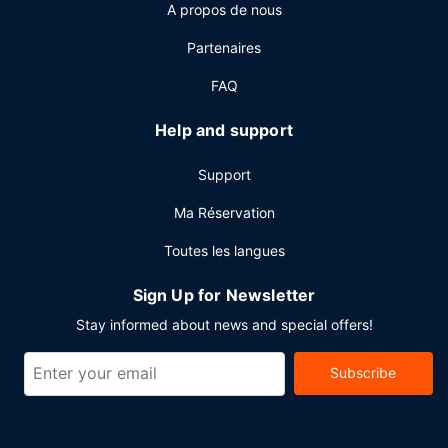
A propos de nous
piscine. Un petit déjeuner complet est servi tous les jours
de 07 h 00 à 10 h 00 moyennant un supplément.
Partenaires
Autres services
FAQ
Les équipements et services proposés incluent des
journaux gratuits dans le hall, un service de nettoyage à
Help and support
sec / blanchisserie et une réception ouverte 24 h/24. Si
vous devez organiser une réunion à Rome, faites confiance
Support
à cet hôtel qui dispose d'espaces événements mesurant
45 mètres carrés et comprenant un espace de conférence
Ma Réservation
et une salle de réunion. Un parking payant sans service de
Toutes les langues
voiturier est disponible dans l'enceinte de l'hébergement.
Sign Up for Newsletter
Stay informed about news and special offers!
Subscribe