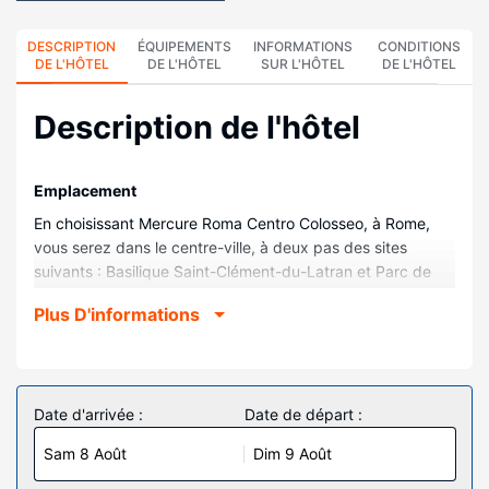
DESCRIPTION
ÉQUIPEMENTS
INFORMATIONS
CONDITIONS
DE L'HÔTEL
DE L'HÔTEL
SUR L'HÔTEL
DE L'HÔTEL
Description de l'hôtel
Emplacement
En choisissant Mercure Roma Centro Colosseo, à Rome,
vous serez dans le centre-ville, à deux pas des sites
suivants : Basilique Saint-Clément-du-Latran et Parc de
l'Oppius. Cet hôtel se trouve à 1 km de Théâtre Brancaccio
Plus D'informations
et à 1 km de Domus aurea.
Chambres
Les 161 chambres de l'hébergement vous invitent à la
détente et comprennent un minibar. L'accès Wi-Fi à
Date d'arrivée :
Date de départ :
Internet gratuit vous permet de rester en contact avec le
Sam 8 Août
Dim 9 Août
reste du monde et votre divertissement est assuré par des
chaînes par satellite. Une salle de bain privée avec une