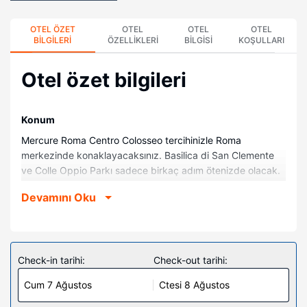
OTEL ÖZET
OTEL
OTEL
OTEL
BILGILERI
ÖZELLIKLERI
BILGISI
KOŞULLARI
Otel özet bilgileri
Konum
Mercure Roma Centro Colosseo tercihinizle Roma
merkezinde konaklayacaksınız. Basilica di San Clemente
ve Colle Oppio Parkı sadece birkaç adım ötenizde olacak.
Bu otel Teatro Brancaccio ile 1 km (0,6 mil) ve Nero’nun
Devamını Oku
Altın Evi ile 1 km (0,6 mil) mesafede.
Odalar
Misafirler için minibar olan 161 oda mevcuttur.
Misafirlerimize ücretsiz kablosuz internet sunulmaktadır.
Check-in tarihi:
Check-out tarihi:
Misafirlerimizin iyi vakit geçirebilmesi için uydu kanalları
Cum 7 Ağustos
Ctesi 8 Ağustos
vardır. Özel banyo, duş kabini, ücretsiz banyo/kozmetik
ürünleri ve bide vardır. Misafirlerimize telefon, emanet