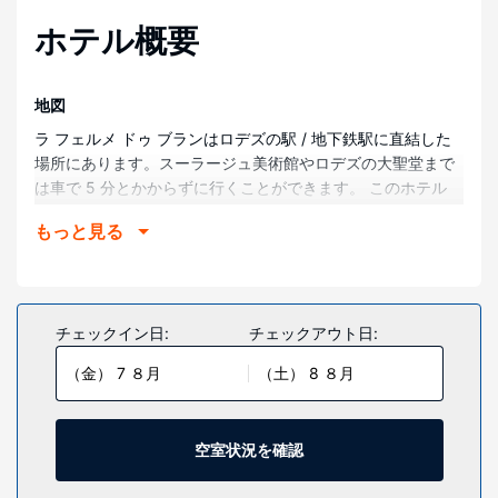
ホテル概要
地図
ラ フェルメ ドゥ ブランはロデズの駅 / 地下鉄駅に直結した
場所にあります。スーラージュ美術館やロデズの大聖堂まで
は車で 5 分とかからずに行くことができます。 このホテル
は、サン タマン教会まで 2.8 km、フナイユ美術館まで 3 km
もっと見る
の場所に位置しています。
部屋
全部で 7 室ある客室にはミニバー、薄型テレビがあります。
WiFi (無料)をお使いいただけるほか、衛星放送の番組をご覧
チェックイン日:
チェックアウト日:
いただけます。シャワーのある専用バスルームには、バスア
（金） 7 ８月
（土） 8 ８月
メニティ (無料)、ヘアドライヤーが備わっています。セーフ
ティボックス、デスクの他に、市内通話 (無料)付きの電話を
ご利用いただけます。
空室状況を確認
施設
テラスや庭園からの眺めを楽しみ、WiFi (無料)などをお使い