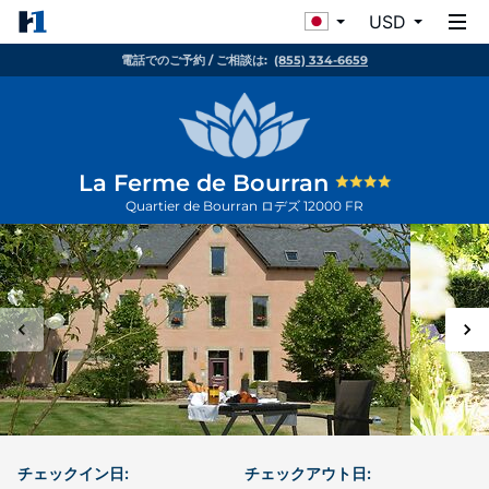
USD
電話でのご予約 / ご相談は:
(855) 334-6659
La Ferme de Bourran
Quartier de Bourran
ロデズ
12000
FR
チェックイン日:
チェックアウト日: