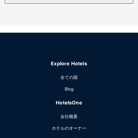
いただけます。その他の設備としてこのホテルでは、ゲーム
コーナー、暖炉 (ロビーエリア)、ピクニックエリアをご利用
いただけます。
レストラン
便利なホテルのルームサービス (営業時間限定)をご利用いた
だけます。郷土料理の朝食を毎日 7:30 ～ 10:00 までお召し
上がりいただけます (有料)。
その他の施設
Explore Hotels
エクスプレス チェックアウト、ロビーでの新聞サービス (無
料)、多言語サービスをお使いいただけます。敷地内にはセル
全ての国
フパーキング (無料) が備わっています。
Blog
HotelsOne
会社概要
ホテルのオーナー