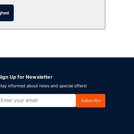
ighed
l. 07.30 til kl. 10.00.
atis selvstændig parkering er til rådighed på
Sign Up for Newsletter
tay informed about news and special offers!
Subscribe