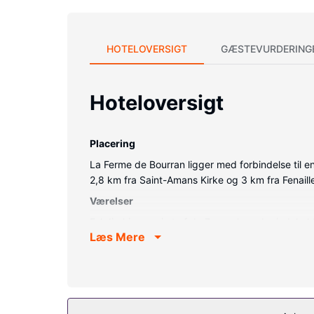
HOTELOVERSIGT
GÆSTEVURDERING
Hoteloversigt
Placering
La Ferme de Bourran ligger med forbindelse til e
2,8 km fra Saint-Amans Kirke og 3 km fra Fenail
Værelser
Føl dig hjemme i et af de 7 værelser, der indehol
Læs Mere
underholdningen. Værelset har et privat badevære
telefoner med gratis lokalopkald.
Ejendomsfacilitet
Fra en terrasse og en have på stedet kan du nyde
dette hotel inkluderer spillehal/spillerum, pejs i