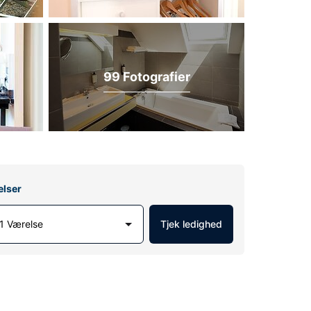
99 Fotografier
elser
1 Værelse
Tjek ledighed