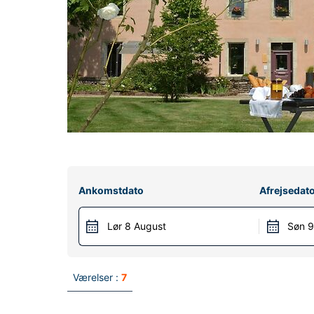
Ankomstdato
Afrejsedat
Lør 8 August
Søn 9
Værelser :
7