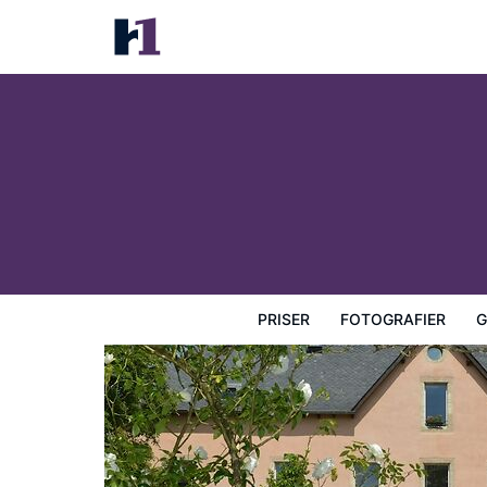
La Ferme de Bourran
Priser
Fotografier
Gæstevurderinger
Kort
Hotel
PRISER
FOTOGRAFIER
G