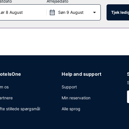
stdato
Afrejsedato
Lør 8 August
Søn 9 August
Tjek led
ntal timer) på værelset. Lokale retter tilbydes mod gebyr dagligt fra k
ekning, gratis aviser i lobbyen og en flersproget medarbejderstab. Gr
otelsOne
Help and support
S
m os
Support
artnere
Min reservation
fte stillede spørgsmål
Alle sprog