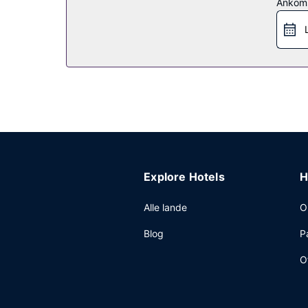
Ankom
Restaurant
Dette hotel tilbyder roomservice (i et begrænset a
Andre faciliteter
Gæsterne har blandt andet adgang til hurtig udtj
stedet.
Explore Hotels
H
Alle lande
O
Blog
P
O