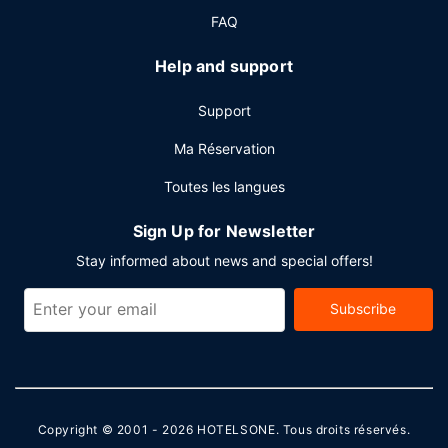
Autres services
FAQ
Les équipements et services proposés incluent un service
de départ express, des journaux gratuits dans le hall et un
Help and support
personnel polyglotte. Un parking gratuit est disponible
dans l'enceinte de l'hébergement.
Support
Ma Réservation
Toutes les langues
Sign Up for Newsletter
Stay informed about news and special offers!
Subscribe
Copyright © 2001 - 2026
HOTELSONE
. Tous droits réservés.