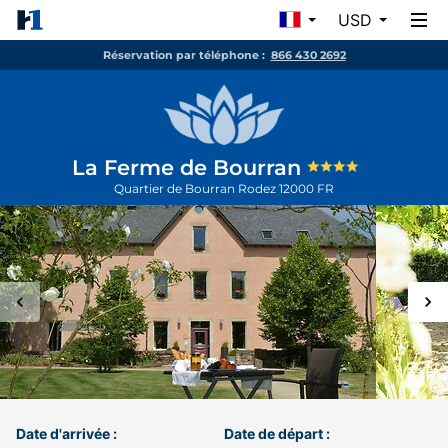
USD
Réservation par téléphone :
866 430 2692
La Ferme de Bourran
Quartier de Bourran
Rodez
12000
FR
Date d'arrivée :
Date de départ :