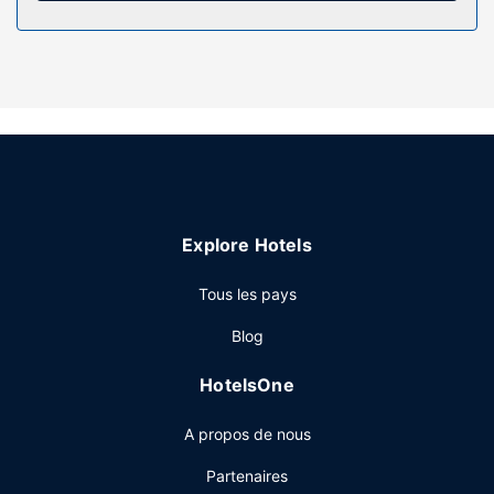
toilette gratuits et un sèche-cheveux. Les équipements et
services offerts par l'hébergement comprennent un coffre-
fort et un bureau, mais aussi un téléphone avec des appels
locaux gratuits.
Les services sur place
Profitez de la vue qui vous est offerte depuis une terrasse
et un jardin, sans oublier les nombreux équipements et
services qui caractérisent l'hébergement, notamment
l'accès Wi-Fi à Internet gratuit. Parmi les équipements et
Explore Hotels
services offerts par cet hôtel vous trouvez également une
salle de jeux vidéo, une cheminée dans le hall et une aire
Tous les pays
de pique-nique.
Restaurant
Blog
Lors de votre séjour dans cet hôtel, vous pourrez prendre
HotelsOne
vos repas dans votre chambre grâce au service d'étage
(horaires limités). Un petit déjeuner composé de spécialités
A propos de nous
régionales est servi tous les jours de 07 h 30 à 10 h 00
moyennant un supplément.
Partenaires