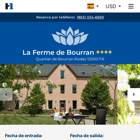
USD
Reserva por teléfono:
(855) 334-6659
La Ferme de Bourran
Quartier de Bourran
Rodez
12000
FR
Fecha de entrada:
Fecha de salida: