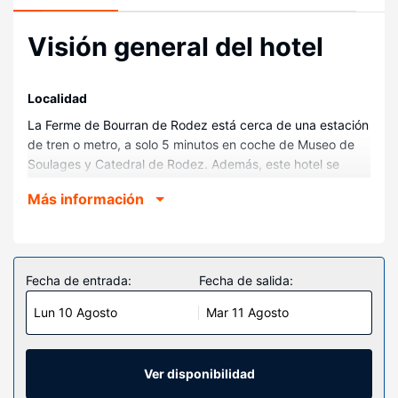
Visión general del hotel
Localidad
La Ferme de Bourran de Rodez está cerca de una estación
de tren o metro, a solo 5 minutos en coche de Museo de
Soulages y Catedral de Rodez. Además, este hotel se
encuentra a 2,8 km de Iglesia de Saint-Amans y a 3 km de
Más información
Museo Fenaille.
Habitaciones
Te sentirás como en tu propia casa en cualquiera de las 7
habitaciones con minibar y televisión de pantalla plana. La
Fecha de entrada:
Fecha de salida:
conexión wifi gratis te mantendrá en contacto con los
Lun 10 Agosto
Mar 11 Agosto
tuyos. Además, podrás disfrutar de canales por satélite. El
baño privado con ducha está provisto de artículos de
higiene personal gratuitos y secadores de pelo. Entre las
comodidades, se incluyen caja fuerte, escritorio y teléfono
Ver disponibilidad
con y llamadas locales gratuitas.