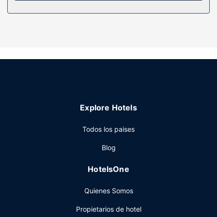
Servicios hotel
Con una terraza y jardín donde descansar y comodidades
como conexión a Internet wifi gratis, ¡no te faltará de nada!
Encontrarás también una zona recreativa o sala de juegos,
un vestíbulo con chimenea y una zona de pícnic.
Restaurante
Aprovecha el servicio de habitaciones con horario limitado
de este hotel. Se ofrece un desayuno típico de la región
Explore Hotels
todos los días de 07:30 a 10:00 con un coste adicional.
Otros servicios
Todos los paises
Tendrás check-out exprés, periódicos gratuitos en el
Blog
vestíbulo y atención multilingüe a tu disposición. Hay un
aparcamiento sin asistencia gratuito disponible.
HotelsOne
Quienes Somos
Propietarios de hotel