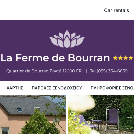
Car rentals
ξενοδοχειου
Πληροφορίες ξενοδοχείου
Πολιτικη ξενοδοχείων
La Ferme de Bourran
Quartier de Bourran
Ροντέ
12000
FR
Tel.
(855) 334-6659
ΧΆΡΤΗΣ
ΠΑΡΟΧΕΣ ΞΕΝΟΔΟΧΕΙΟΥ
ΠΛΗΡΟΦΟΡΊΕΣ ΞΕΝΟ