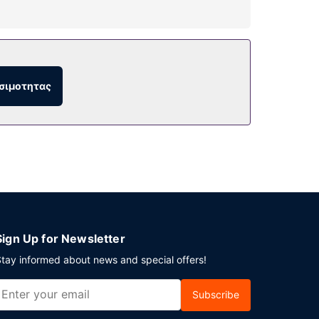
έον παροχές σε αυτό το ξενοδοχείο
σιμοτητας
πλέον χρέωση είναι διαθέσιμο πρωινό (τοπική
ροσωπικό. Στους χώρους μας θα βρείτε δωρεάν
Sign Up for Newsletter
tay informed about news and special offers!
Subscribe