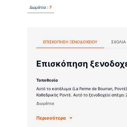
Δωμάτια :
7
ΕΠΙΣΚΌΠΗΣΗ ΞΕΝΟΔΟΧΕΊΟΥ
ΣΧΌΛΙΑ
Επισκόπηση ξενοδοχ
Τοποθεσία
Αυτό το κατάλυμα (La Ferme de Bourran, Ροντέ
Καθεδρικός Ροντέ. Αυτό το ξενοδοχείο απέχει 2
Δωμάτια
Νιώστε σαν στο σπίτι σας σε ένα από τα 7 δωμ
Περισσότερα
ασύρματη πρόσβαση στο ίντερνετ κι επίσης πα
προϊόντα προσωπικής περιποίησης και πιστολ