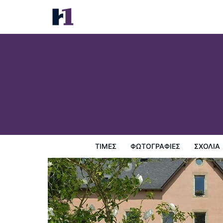
La Ferme de Bourran
Τιμές
Φωτογραφίες
σχόλια
Χάρτης
Παροχες 
ΤΙΜΈΣ
ΦΩΤΟΓΡΑΦΊΕΣ
ΣΧΌΛΙΑ