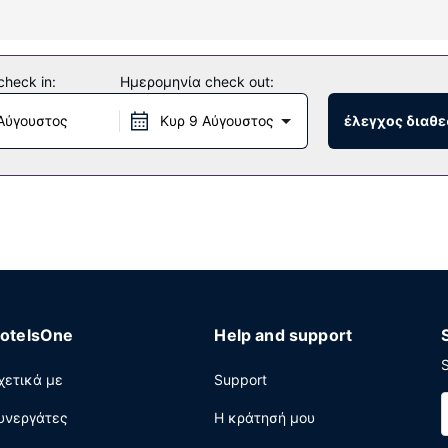
ι κάντε χρήση παροχών, όπως δωρεάν ασύρματο ίντερνετ. Οι επιπλ
heck in:
Ημερομηνία check out:
αιχνιδιών, τζάκι στο λόμπι και χώρο για πικνίκ.
Αύγουστος
Κυρ 9 Αύγουστος
έλεγχος διαθε
άρκεια συγκεκριμένων ωρών μόνο) σε αυτό το ξενοδοχείο. Με επι
.μ..
γορο check-out, δωρεάν εφημερίδες στο λόμπι και πολύγλωσσο π
otelsOne
Help and support
S
χετικά με
Support
υνεργάτες
Η κράτησή μου