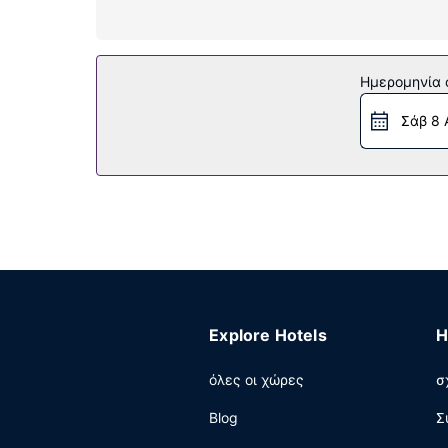
τοπικές κλήσεις.
Παροχές καταλύματος
Χαρείτε τη θέα από το αίθριο και τον κήπο κα
Ημερομηνία c
περιλαμβάνουν χώρο ψυχαγωγίας/ηλεκτρονικών π
Σάβ 8 
Εστιατόριο
Επωφεληθείτε από το room service (κατά τη δι
κουζίνα) καθημερινά μεταξύ 7:30 π.μ. - 10:00 π
Άλλες παροχές
Στις σημαντικές παροχές περιλαμβάνονται γρή
στάθμευση χωρίς παρκαδόρο.
Explore Hotels
H
όλες οι χώρες
σ
Blog
Σ