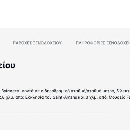
ΠΑΡΟΧΕΣ ΞΕΝΟΔΟΧΕΙΟΥ
ΠΛΗΡΟΦΟΡΊΕΣ ΞΕΝΟΔΟΧΕ
είου
) βρίσκεται κοντά σε σιδηροδρομικό σταθμό/σταθμό μετρό, 5 λεπτ
,8 χλμ. από: Εκκλησία του Saint-Amans και 3 χλμ. από: Μουσείο Fen
άτια, όπου υπάρχουν: μίνι μπαρ και τηλεοράσεις με επίπεδη οθόνη
ρέχονται για τη διασκέδασή σας δορυφορικά κανάλια. Τα ιδιωτικά
άκια μαλλιών. Οι παροχές περιλαμβάνουν χρηματοκιβώτια και γρ