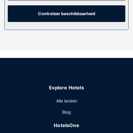
voor het kijkplezier. De privébadkamers met een
bad/douchecombinatie hebben designer toiletartikelen en
haardrogers.
Controleer beschikbaarheid
Algemene voorziening
Geniet van recreatieve voorzieningen zoals een
buitenzwembad en een 24-uurs fitnesscentrum. Enkele
voorzieningen van dit hotel zijn gratis wifi, winkels ter
plaatse en een televisie in de gemeenschappelijke ruimte.
Restaurant
Sluit je dag af met een drankje in een bar/lounge. Dagelijks
kun je van 06.00 uur tot 10.00 uur genieten van een gratis
ontbijtbuffet.
Explore Hotels
Overige voorzieningen
Enkele van de voorzieningen zijn een businesscentrum,
Alle landen
een snelle uitcheckservice en een 24-uurs receptie. Ter
Blog
plaatse heb je gratis parkeerplaatsen.
HotelsOne