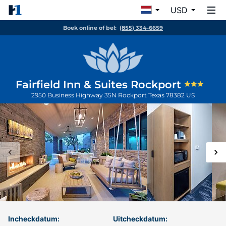
USD
Boek online of bel:
(855) 334-6659
Fairfield Inn & Suites Rockport
2950 Business Highway 35N
Rockport
Texas
78382
US
Incheckdatum:
Uitcheckdatum: