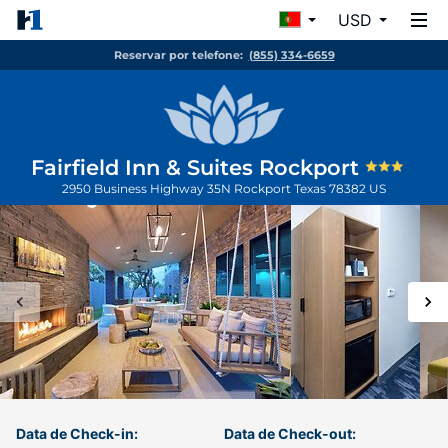
USD
Reservar por telefone:
(855) 334-6659
Fairfield Inn & Suites Rockport
2950 Business Highway 35N
Rockport
Texas
78382
US
Data de Check-in:
Data de Check-out: