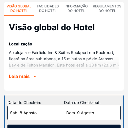
VISÃO GLOBAL
FACILIDADES
INFORMAÇÃO
REGULAMENTOS
DO HOTEL
DO HOTEL
DO HOTEL
DO HOTEL
Visão global do Hotel
Localização
Ao alojar-se Fairfield Inn & Suites Rockport em Rockport,
ficará na área suburbana, a 15 minutos a pé de Aransas
Bay e de Fulton Mansion. Este hotel está a 38 km (23,6 mi)
de Port Aransas Beach e a 37 km (23 mi) de Mustang
Leia mais
Island Beach.
Quartos
Sinta-se em casa num dos 87 quartos com ar
condicionado, um frigorífico e Smart TV. As camas têm
Data de Check-in:
Data de Check-out:
colchões pillowtop, para um sono pleno de conforto. O
Sab. 8 Agosto
Dom. 9 Agosto
acesso à internet sem fios permite-lhe estar sempre
contactável. Ao final do dia, assista a uma seleção de
canais via satélite. As casas de banho privativas dispõem