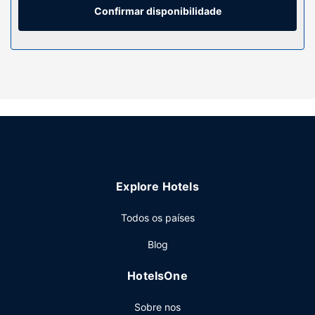
de uma combinação polibã/banheira, artigos de higiene
Confirmar disponibilidade
exclusivos e secadores de cabelo.
Serviço do hotel
Experimente uma piscina exterior e uma sala de fitness
aberta 24 horas. As facilidades adicionais incluem Wi-fi
grátis, lojas no local e um televisor no espaço comum.
Restaurante
Termine o dia com uma bebida refrescante no bar/lounge.
Comece as suas manhãs da melhor forma com um
pequeno-almoço buffet grátis, servido diariamente entre
Explore Hotels
as 6:00 e as 10:00.
Outros serviços
Todos os países
As principais comodidades incluem um business center,
Blog
registo de saída rápido e uma receção aberta 24 horas. Há
estacionamento grátis no local.
HotelsOne
Sobre nos