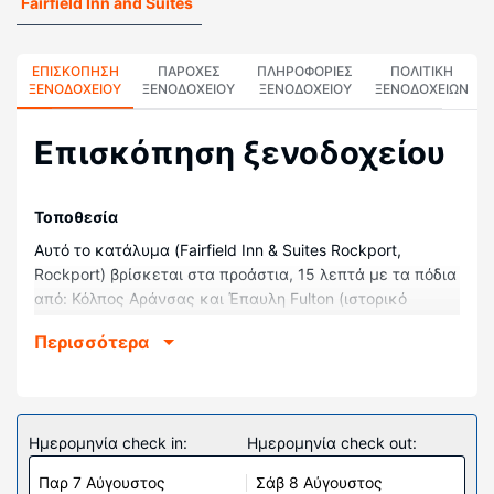
Fairfield Inn and Suites
ΕΠΙΣΚΌΠΗΣΗ
ΠΑΡΟΧΕΣ
ΠΛΗΡΟΦΟΡΊΕΣ
ΠΟΛΙΤΙΚΗ
ΞΕΝΟΔΟΧΕΊΟΥ
ΞΕΝΟΔΟΧΕΙΟΥ
ΞΕΝΟΔΟΧΕΊΟΥ
ΞΕΝΟΔΟΧΕΊΩΝ
Επισκόπηση ξενοδοχείου
Τοποθεσία
Αυτό το κατάλυμα (Fairfield Inn & Suites Rockport,
Rockport) βρίσκεται στα προάστια, 15 λεπτά με τα πόδια
από: Κόλπος Αράνσας και Έπαυλη Fulton (ιστορικό
οίκημα). Αυτό το ξενοδοχείο απέχει 38 χλμ. από: Πορτ
Περισσότερα
Αράνσας Μπιτς και 37 χλμ. από: Παραλία Νησί
Μουστάνγκ.
Δωμάτια
Νιώστε σαν στο σπίτι σας σε ένα από τα 87
Ημερομηνία check in:
Ημερομηνία check out:
κλιματιζόμενα δωμάτια, όπου υπάρχουν ψυγείο και
Παρ 7 Αύγουστος
Σάβ 8 Αύγουστος
τηλεοράσεις Smart. Το δωμάτιό σας διαθέτει άνετο