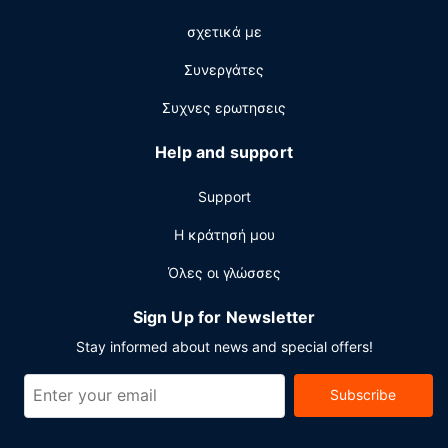
Στις σημαντικές παροχές περιλαμβάνονται ένα
σχετικά με
επιχειρηματικό κέντρο, γρήγορο check-out και ρεσεψιόν
όλο το 24ωρο. Στους χώρους μας θα βρείτε δωρεάν
Συνεργάτες
στάθμευση χωρίς παρκαδόρο.
Συχνες ερωτησεις
Help and support
Support
Η κράτησή μου
Όλες οι γλώσσες
Sign Up for Newsletter
Stay informed about news and special offers!
Subscribe