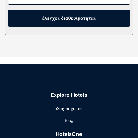
κρεβάτι (με ανώστρωμα). Mπορείτε να είστε πάντα
online με δωρεάν ασύρματη πρόσβαση στο ίντερνετ κι
επίσης παρέχονται για τη διασκέδασή σας δορυφορικά
έλεγχος διαθεσιμοτητας
κανάλια. Τα ιδιωτικά μπάνια με συνδυασμό ντουζιέρας-
μπανιέρας διαθέτουν επώνυμα προϊόντα προσωπικής
περιποίησης και πιστολάκια μαλλιών.
Παροχές καταλύματος
Απολαύστε τις ψυχαγωγικές δραστηριότητες που
προσφέρονται, όπως εξωτερική πισίνα και γυμναστήριο
ανοιχτό όλο το 24ωρο. Οι επιπλέον παροχές σε αυτό το
ξενοδοχείο περιλαμβάνουν δωρεάν ασύρματο ίντερνετ,
καταστήματα στο κατάλυμα και τηλεόραση σε
κοινόχρηστο χώρο.
Explore Hotels
Εστιατόριο
όλες οι χώρες
Χαλαρώστε στο τέλος της μέρας με ένα ποτό στο
μπαρ/lounge. Σερβίρεται δωρεάν πρωινό (σε μπουφέ)
Blog
καθημερινά μεταξύ 6:00 π.μ. - 10:00 π.μ..
Άλλες παροχές
HotelsOne