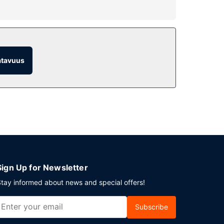
Tämän hotellin palveluihin kuuluu muun muassa
atavuus
uuluu ilmainen pysäköinti.
Sign Up for Newsletter
tay informed about news and special offers!
Subscribe