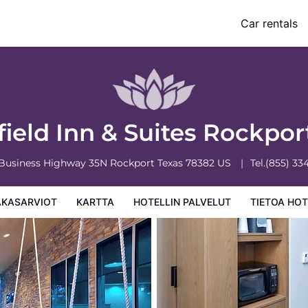
Car rentals
 palvelut
Tietoa hotellista
Hotellin säännöt
field Inn & Suites Rockpo
Business Highway 35N
Rockport
Texas
78382
US
Tel.
(855) 33
AKASARVIOT
KARTTA
HOTELLIN PALVELUT
TIETOA HOT