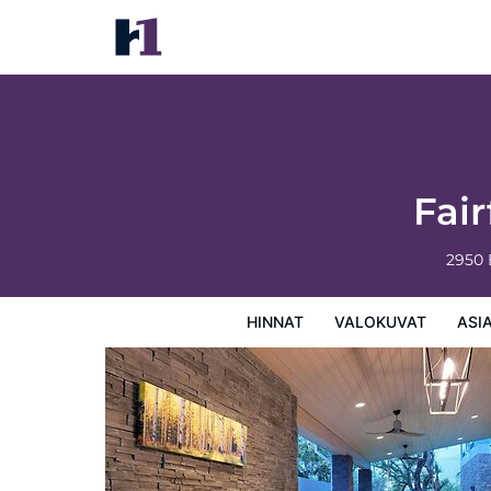
Fairfield Inn & Suites Rockport
Hinnat
Valokuvat
Asiakasarviot
Kartta
Hotellin
Fair
2950 
HINNAT
VALOKUVAT
ASI