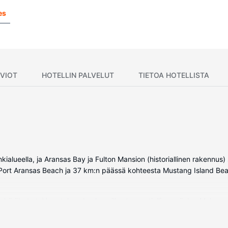
es
VIOT
HOTELLIN PALVELUT
TIETOA HOTELLISTA
nkialueella, ja Aransas Bay ja Fulton Mansion (historiallinen rakennus
 Port Aransas Beach ja 37 km:n päässä kohteesta Mustang Island Be
ekä äly-tv:t. Varusteluun kuuluu pillowtop-patjallinen sänky. Mukavuuk
huone, ja sen varusteluun kuuluu suihkun ja kylpyammeen yhdistelmä,