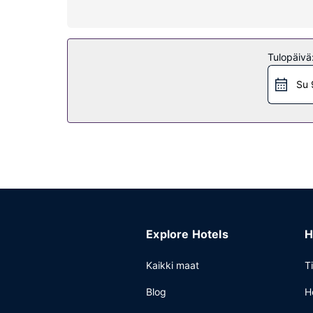
Hotellin tarjoamiin harrastuksiin/mukavuuksiin 
ilmainen langaton internetyhteys, ostosmahdollisuuk
Ravintola
Tulopäivä
Päätä päiväsi nauttimalla muutama drinkki baariss
Su 
Muut mukavuudet
Käytössäsi on business center, express-uloskirja
Explore Hotels
H
Kaikki maat
T
Blog
H