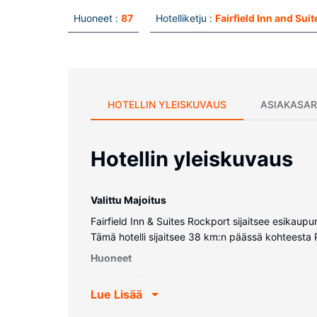
Huoneet :
87
Hotelliketju :
Fairfield Inn and Suit
HOTELLIN YLEISKUVAUS
ASIAKASAR
Hotellin yleiskuvaus
Valittu Majoitus
Fairfield Inn & Suites Rockport sijaitsee esikaupu
Tämä hotelli sijaitsee 38 km:n päässä kohteesta
Huoneet
Kaikissa 87 huoneessa on ilmastointi, jääkaappi s
Lue Lisää
langaton internetyhteys. Huoneissa on oma kylpy
Kiinteistön miellyttävyys