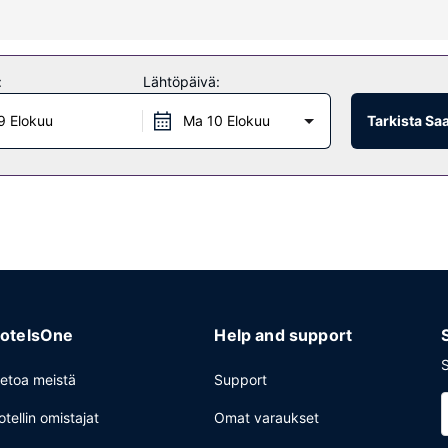
kuuluu ulkouima-allas ja ympäri vuorokauden auki oleva kuntokeskus. 
sia paikan päällä ja televisio yleisissä tiloissa.
:
Lähtöpäivä:
a. Ilmainen buffetaamiainen tarjoillaan päivittäin klo 6.00–10.00.
9 Elokuu
Ma 10 Elokuu
Tarkista Sa
utuminen ja ympäri vuorokauden auki oleva vastaanotto. Palveluihin k
otelsOne
Help and support
S
ietoa meistä
Support
otellin omistajat
Omat varaukset