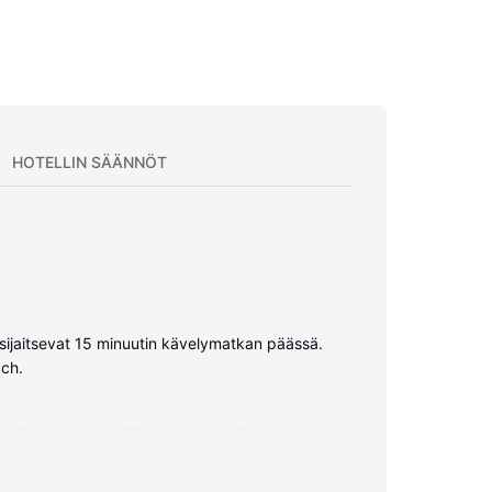
HOTELLIN SÄÄNNÖT
) sijaitsevat 15 minuutin kävelymatkan päässä.
ach.
siin kuuluu satelliittikanavat sekä ilmainen
 designer-hygieniatuotteet ja hiustenkuivaaja.