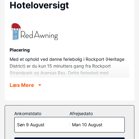
Hoteloversigt
Placering
Med et ophold ved denne feriebolig i Rockport (Heritage
District) er du kun 15 minutters gang fra Rockport
Strandpark og Aransas Bay. Dette feriested med
golffaciliteter ligger 30,6 km fra Port Aransas strand og 33
Læs Mere
km fra Mustang Island Beach.
Værelser
Find dig til rette i denne feriebolig, som har et køleskab og
et smart-tv.Der er gratis Wi-Fi, så du altid kan komme på
Ankomstdato
Afrejsedato
nettet. Faciliteter inkluderer blandt andet en
Søn 9 August
Man 10 August
kaffe/temaskine og strygejern/strygebræt.
Ejendomsfacilitet