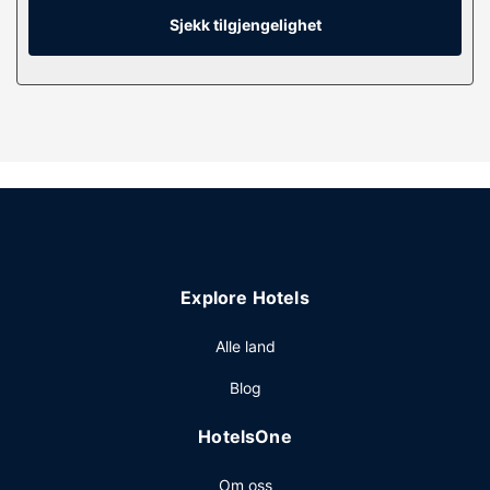
Fasiliteter på eiendommen
Sjekk tilgjengelighet
Du tilbys blant annet et treningssenter og kan nyte
utsikten fra en hage.
Restaurant
På denne ferieboligen kan du spise et bedre måltid i
restauranten.
Explore Hotels
Alle land
Blog
HotelsOne
Om oss