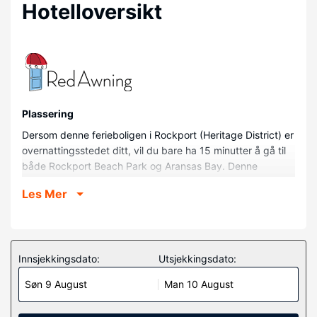
Hotelloversikt
Plassering
Dersom denne ferieboligen i Rockport (Heritage District) er
overnattingsstedet ditt, vil du bare ha 15 minutter å gå til
både Rockport Beach Park og Aransas Bay. Denne
ferieboligen med golfmuligheter ligger 19 mi (30,6 km)
Les Mer
unna Port Aransas strand og 20,5 mi (33 km) unna
Mustang Island Beach.
Rom
Føl deg som hjemme i denne ferieboligen, som er utstyrt
Innsjekkingsdato:
Utsjekkingsdato:
med kjøleskap og smart-TV. Wi-fi (inkludert) gjør at du kan
Søn 9 August
Man 10 August
holde deg oppdatert. Bekvemmelighetene omfatter
kaffetraktere/tekokere og strykejern/-brett.