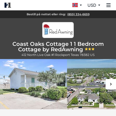
USD
Bestill på nettet eller ring:
(855) 334-6659
Coast Oaks Cottage 1 1 Bedroom
Cottage by RedAwning
412 North Live Oak #1
Rockport
Texas
78382
US