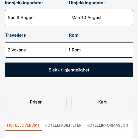
Innsjekkingsdato:
Utsjekkingsdato:
Søn 9 August
Man 10 August
Travellers
Rom
2 Voksne
1 Rom
Sjekk tilgjengelighet
Priser
Kart
HOTELLOVERSIKT
HOTELLFASILITETER
HOTELLINFORMASJON
HO