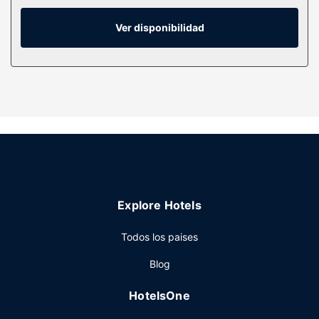
Tendrás una cafetera y tetera y una tabla de planchar.
Ver disponibilidad
Servicios hotel
Con gimnasio y muchas otras instalaciones recreativas a tu
disposición, no te quedará ni un minuto libre. Tienes
también jardín donde sentarte a contemplar el paisaje.
Restaurante
En esta casa de vacaciones tienes un restaurante a tu
disposición para comer algo.
Explore Hotels
Todos los paises
Blog
HotelsOne