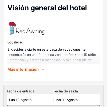
Visión general del hotel
Localidad
Si decides alojarte en esta casa de vacaciones, te
encontrarás en una fantástica zona de Rockport (Distrito
Patrimonial) y estarás a menos de 15 minutos a pie de
Parque de Rockport Beach y Aransas Bay. Además, esta
Más información
casa de vacaciones con campo de golf se encuentra a
30,6 km de Playa de Port Aransas y a 33 km de Mustang
Island Beach.
Habitaciones
Fecha de entrada:
Fecha de salida:
Te fascinará esta casa de vacaciones donde, entre otras
Lun 10 Agosto
Mar 11 Agosto
cosas, tendrás un frigorífico y un Smart TV. Mantén el
contacto con los tuyos gracias a la la conexión wifi gratis.