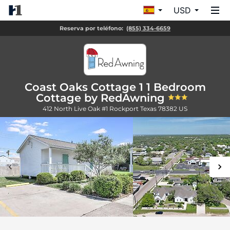
USD
Reserva por teléfono:
(855) 334-6659
Coast Oaks Cottage 1 1 Bedroom
Cottage by RedAwning
412 North Live Oak #1
Rockport
Texas
78382
US