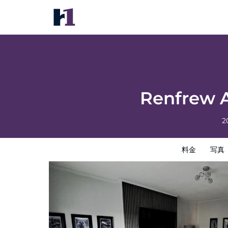
Renfrew Apartment Near Glasgow Airport
料金
写真
レビュー
地図
館内設備
ホテルイン
Renfrew 
2
料金
写真