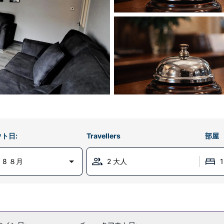
ト日:
Travellers
部屋
 8 ８月
2 大人