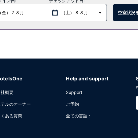
クイン日:
チェックアウト日:
（金） 7 ８月
（土） 8 ８月
空室状況
otelsOne
Help and support
S
会社概要
Support
ホテルのオーナー
ご予約
よくある質問
全ての言語：