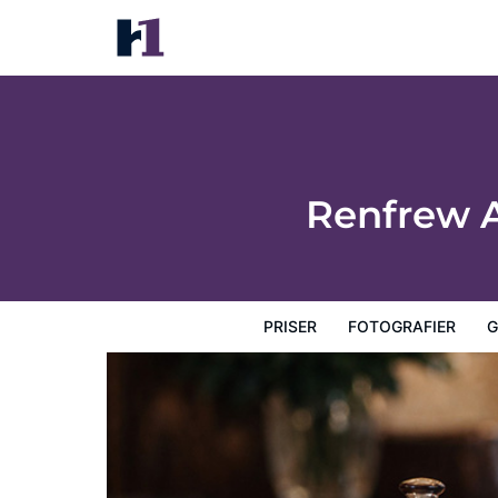
Renfrew Apartment Near Glasgow Airport
Priser
Fotografier
Gæstevurderinger
Kort
Hotel
Renfrew 
PRISER
FOTOGRAFIER
G