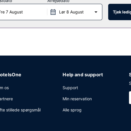
stdato
Afrejsedato
Fre 7 August
Lør 8 August
Tjek led
otelsOne
Help and support
S
m os
Support
artnere
Min reservation
fte stillede spørgsmål
Alle sprog