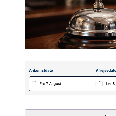
Ankomstdato
Afrejsedat
Fre 7 August
Lør 8