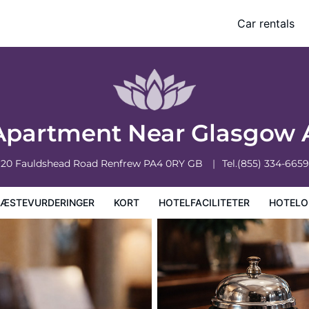
Car rentals
faciliteter
Hoteloplysninger
Hotelregler
Apartment Near Glasgow 
20 Fauldshead Road
Renfrew
PA4 0RY
GB
Tel.
(855) 334-6659
ÆSTEVURDERINGER
KORT
HOTELFACILITETER
HOTELO