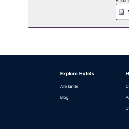
Ankom
Explore Hotels
H
Alle lande
O
Blog
P
O