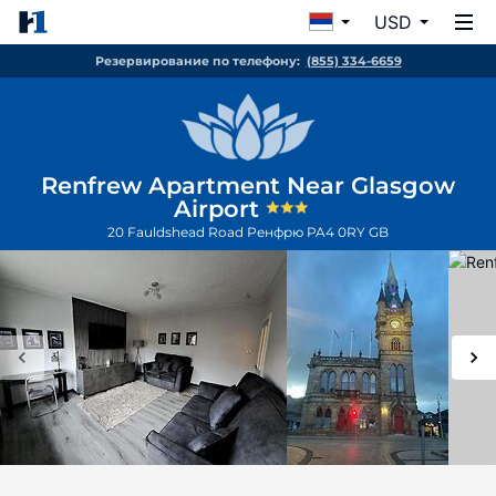
USD
Резервирование по телефону:
(855) 334-6659
Renfrew Apartment Near Glasgow
Airport
20 Fauldshead Road
Ренфрю
PA4 0RY
GB