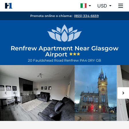
USD
Prenota online o chiama:
(855) 334-6659
Renfrew Apartment Near Glasgow
Airport
20 Fauldshead Road
Renfrew
PA4 0RY
GB