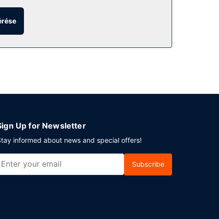
zolgáltatás.
érése
n étkeznének: 24 órás szobaszerviz. A szálláshely
 szolgálnak fel hétköznapokon 6:00 és 9:30
artó recepció is igénybe vehető. Reading
ótermek céljára fenntartott területtel
Sign Up for Newsletter
tay informed about news and special offers!
Subscribe