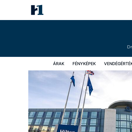
Hilton Reading Hotel
Árak
Fényképek
Vendégértékelések
Térkép
Sz
Dr
ÁRAK
FÉNYKÉPEK
VENDÉGÉRTÉ