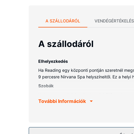
A SZÁLLODÁRÓL
VENDÉGÉRTÉKELÉS
A szállodáról
Elhelyezkedés
Ha Reading egy központi pontján szeretnél megszá
9 percesre Nirvana Spa helyszíneitől. Ez a helyi h
Szobák
Helyezze magát kényelembe a(z) 210 szoba egyik
További Információk
televíziókon nézhető kábelcsatornák kínálata m
kombinációja is) felszerelései közé tartozik ingy
ideális széfek és íróasztal is.
Az ingatlanhoz tartozó felszereltség
Élvezze ki a szálláshely kínálta szabadidős létes