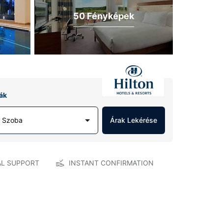
50 Fényképek
ák
1 Szoba
Árak Lekérése
AL SUPPORT
INSTANT CONFIRMATION