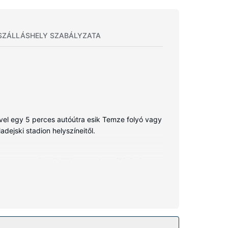
SZÁLLÁSHELY SZABÁLYZATA
ivel egy 5 perces autóútra esik Temze folyó vagy
adejski stadion helyszíneitől.
nes vezeték nélküli internet-hozzáférés és a
kizárólag azok, melyekben van zuhanyzó/kád
atások közé tartozik telefon, laptop számára
z) szauna, vagy a(z) fitneszlétesítmény. A hotel