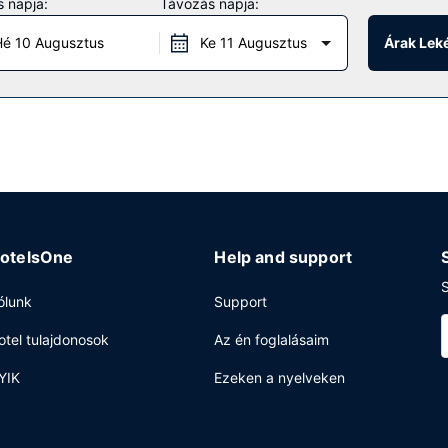
 napja:
Távozás napja:
övetkezők: ingyenes wifihozzáférés, concierge szolgálat és esküvői s
é 10 Augusztus
Ke 11 Augusztus
Árak Lek
y a kávézó snackjei közül. hotel azokra is gondol, akik a szobájukba
finomabb italokkal várja a vendégeket. Svédasztalos kínálat reggelit
:30 között.
ég, vegytisztítási/ruhatisztítási szolgáltatások és 24 órában nyitva t
otel 4440 négyzetláb (412 négyzetméter) konferenciatér és 9 tárgyal
egyéni parkolás (felár ellenében) biztosított a helyszínen.
otelsOne
Help and support
S
ólunk
Support
otel tulajdonosok
Az én foglalásaim
YIK
Ezeken a nyelveken