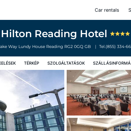
Car rentals
S
olgáltatások
Szállásinformáció
A szálláshely szabályzata
Hilton Reading Hotel
ake Way Lundy House
Reading
RG2 0GQ
GB
Tel.
(855) 334-6
KELÉSEK
TÉRKÉP
SZOLGÁLTATÁSOK
SZÁLLÁSINFORMÁ