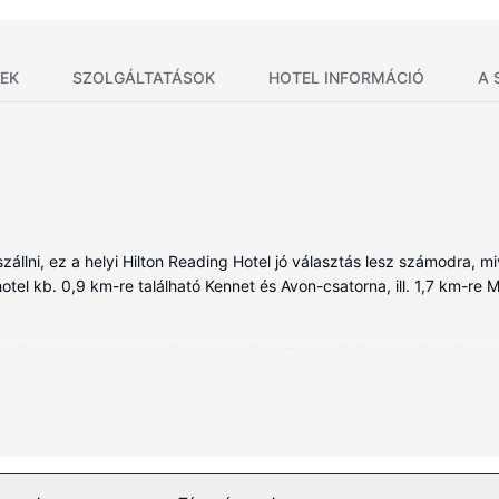
EK
SZOLGÁLTATÁSOK
HOTEL INFORMÁCIÓ
A 
llni, ez a helyi Hilton Reading Hotel jó választás lesz számodra, m
otel kb. 0,9 km-re található Kennet és Avon-csatorna, ill. 1,7 km-re M
ében, melyekben hűtőszekrény és LCD-televíziók is található. Ingye
ind a vendégek kikapcsolódását szolgálja. A(z) privát fürdőszoba (
enes piperecikkek és hajszárító. A kényelmi felszerelések és szolgált
ítményeket és szolgáltatásokat, mint például a(z) beltéri medence, a(