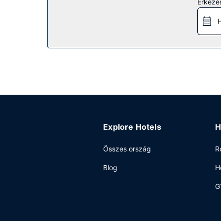
Érkezés
kiegészítő szolgáltatásai között szerepelnek a k
H
Étterem
Próbálj ki valamit a helyi étterem menüjéről vag
területén található bár/társalgó finomabbnál is 
között, ill. hétvégente felár ellenében 7:00 és 10
Egyéb felszereltség
A szálláshelyen gyorsított kijelentkezési lehetős
városában tervez valamilyen eseményt? Ez a(z) h
rendelkezik. Az autóval érkező vendégek számára 
Explore Hotels
H
Összes ország
R
Blog
H
G