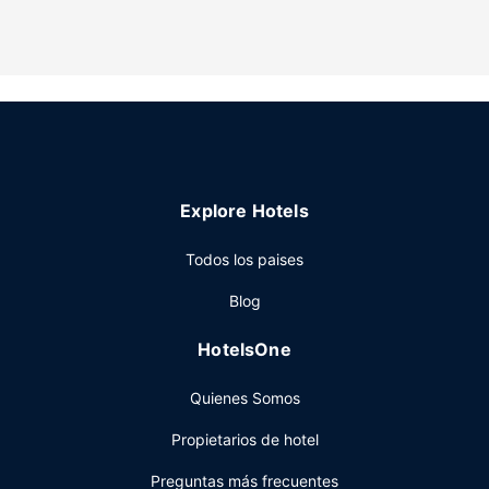
Disfruta de tus momentos de ocio con instalaciones como
una piscina cubierta, sauna y gimnasio. Encontrarás
además conexión a Internet wifi gratis, servicios de
conserjería y servicio de celebración de bodas.
Restaurante
Tienes un restaurante y una cafetería a tu disposición para
comer algo, pero si lo prefieres, puedes llamar al servicio
Explore Hotels
de habitaciones las 24 horas de este hotel. Apaga la sed
con tu bebida favorita en el bar o lounge. El desayuno
Todos los paises
bufé, con un coste adicional, se ofrece de lunes a viernes
de 06:00 a 09:30, mientras que los fines de semana el
Blog
horario es de 07:00 a 10:30.
Otros servicios
HotelsOne
Tendrás check-out exprés, tintorería y un servicio de
Quienes Somos
recepción las 24 horas a tu disposición. ¿Estás
organizando un evento en Reading? En este hotel tienes a
Propietarios de hotel
tu disposición 412 metros cuadrados de espacio con zona
para conferencias y 9 salas de reuniones. Hay un
Preguntas más frecuentes