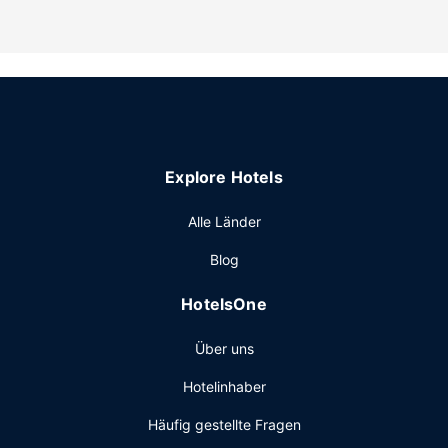
Du solltest keine der folgenden Einrichtungen verpassen:
Innenpool, Sauna und Fitnessmöglichkeiten. Kostenloses
WLAN, ein Concierge-Service und ein Hochzeitsservice
stehen ebenfalls zur Verfügung.
Restaurant
Deinen Durst kannst du an der Bar/Lounge stillen. Ein
Frühstücksbuffet wird unter der Woche von 06:00 Uhr bis
Explore Hotels
09:30 Uhr und am Wochenende von 07:00 Uhr bis
10:30 Uhr gegen Gebühr angeboten.
Alle Länder
Sonstige Einrichtungen
Blog
Zum Angebot gehören ein Express-Check-out, ein
Textilreinigungsservice und eine rund um die Uhr besetzte
HotelsOne
Rezeption. Wenn du eine Veranstaltung in Reading planst,
ist dieses Hotel eine gute Wahl, denn zu den 4440
Über uns
Quadratfuß (412 Quadratmeter) großen
Veranstaltungsräumlichkeiten zählen Konferenzfläche und
Hotelinhaber
9 Tagungsräume. Vor Ort gibt es Folgendes: Parken ohne
Service (kostenpflichtig).
Häufig gestellte Fragen