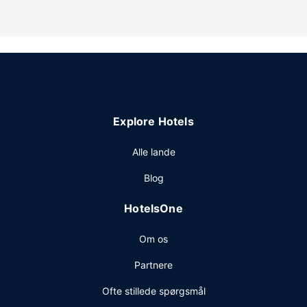
faciliteter på dette hotel inkluderer gratis trådløs
internetadgang, concierge-tjenester og bryllupsfaciliteter.
Restaurant
Nyd et måltid på restauranten, eller køb en snack på
stedets kaffebar/café. dette hotel har også roomservice
døgnet rundt. Tag forbi baren/loungen, hvor du kan slukke
tørsten med din yndlingsdrink. Morgenmadsbuffet
Explore Hotels
serveres på hverdage fra kl. 06.00 til kl. 09.30 og i
weekenderne fra kl. 07.00 til kl. 10.30 mod et gebyr.
Alle lande
Andre faciliteter
Blog
Gæsterne har blandt andet adgang til hurtig udtjekning,
renseri/vaskeservice og en døgnåben reception.
HotelsOne
Planlægger du et arrangement i Reading? På dette hotel er
der et område på 412 kvadratmeter til rådighed,
Om os
bestående af konferencelokaler og 9 mødelokaler.
Selvstændig parkering (tillægsgebyr) er til rådighed på
Partnere
stedet.
Ofte stillede spørgsmål