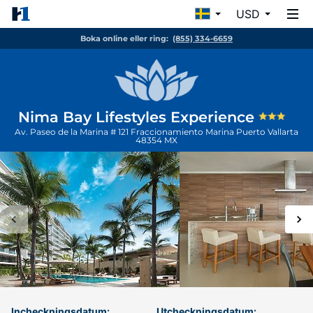
USD
Boka online eller ring:
(855) 334-6659
Nima Bay Lifestyles Experience
Av. Paseo de la Marina # 121 Fraccionamiento Marina
Puerto Vallarta
48354
MX
Incheckningsdatum:
Utcheckningsdatum: