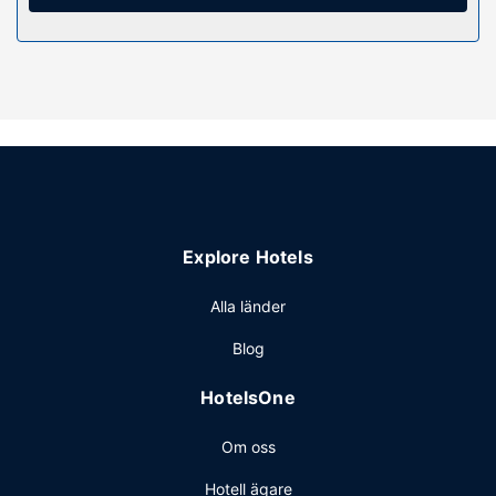
Koppla av på deras fullständiga spa, där du kan njuta av
massage. Här har du tillgång till bland annat utomhuspool
och fitnesscenter.
Restaurang
Nima Bay Lifestyles Experience har en snackbar/deli där
gäster kan köpa nåt gott att äta.
Övriga bekvämligheter
Receptionen är endast bemannad under vissa tider.
Avgiftsfri parkering erbjuds på plats.
Explore Hotels
Alla länder
Blog
HotelsOne
Om oss
Hotell ägare