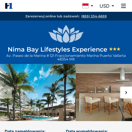
USD
Zarezerwuj online lub zadzwoń:
(855) 334-6659
Nima Bay Lifestyles Experience
Av. Paseo de la Marina # 121 Fraccionamiento Marina
Puerto Vallarta
48354
MX
Data zameldowania:
Data wymeldowania: