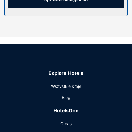
oddzielne strefy wypoczynkowe oraz sprzątanie
codziennie.
Udogodnienia w obiekcie
Zrelaksuj się w spa, które oferuje masaż. Dostępne
udogodnienia rekreacyjne to basen odkryty i centrum
fitness.
Restauracja
W obiekcie Nima Bay Lifestyles Experience apetyt gości
zaspokoi bar zakąskowy/delikatesy.
Explore Hotels
Pozostałe udogodnienia
Recepcja jest czynna w określonych godzinach.
Wszystkie kraje
Udogodnienia na miejscu to bezpłatne parkowanie
Blog
samodzielne.
HotelsOne
O nas