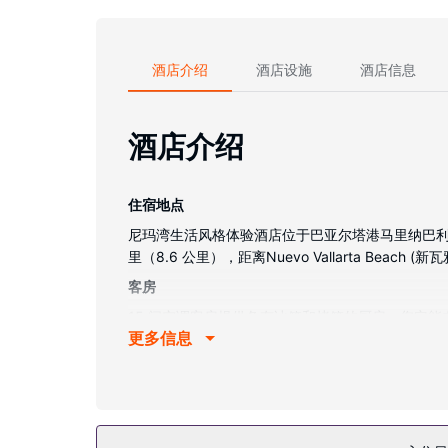
酒店介绍
酒店设施
酒店信息
酒店介绍
住宿地点
尼玛湾生活风格体验酒店位于巴亚尔塔港马里纳巴利亚塔
里（8.6 公里），距离Nuevo Vallarta Beach (
客房
15 间空调客房提供备有冰箱和烤箱的厨房；您定
更多信息
利设施包括保险箱和独立的起居区；而且每天提供
物业设施
到全方位服务的 SPA 放松一下；在这里，您可以
餐厅