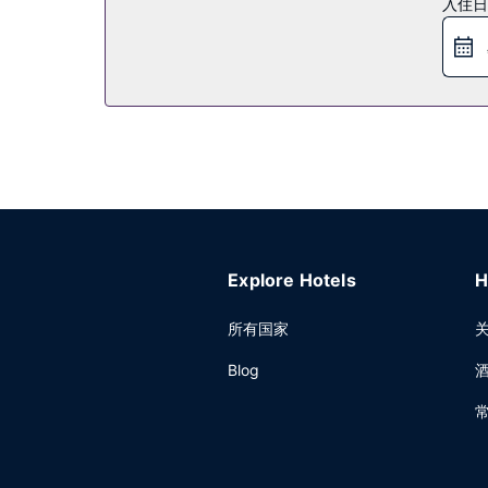
入住日
您可以到服务尼玛湾生活风格体验酒店住客的小吃吧
其他设施
前台只在规定时段有服务人员值班。酒店提供免费
Explore Hotels
H
所有国家
Blog