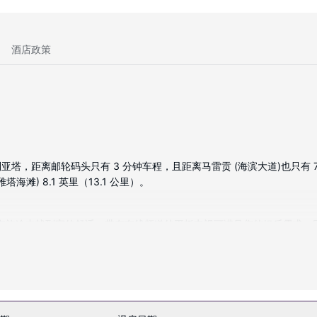
酒店政策
，距离邮轮码头只有 3 分钟车程，且距离马雷贡 (海滨大道)也只有 7 分
新瓦雅塔海滩) 8.1 英里（13.1 公里）。
能在旅途中找到家的舒适。带有有线频道的平板电视可满足您的娱乐需求
客房服务。
享受按摩。一定要去体验室外游泳池和健身中心等度假设施。