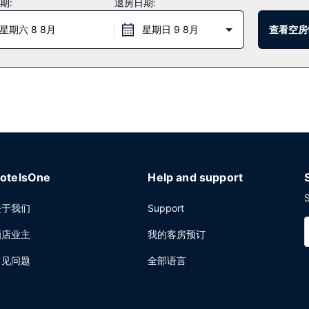
期:
退房日期:
/熟食店随便找点吃的。
星期六 8 8月
星期日 9 8月
查看空房
自助停车。
otelsOne
Help and support
S
关于我们
Support
酒店业主
我的客房预订
常见问题
全部语言