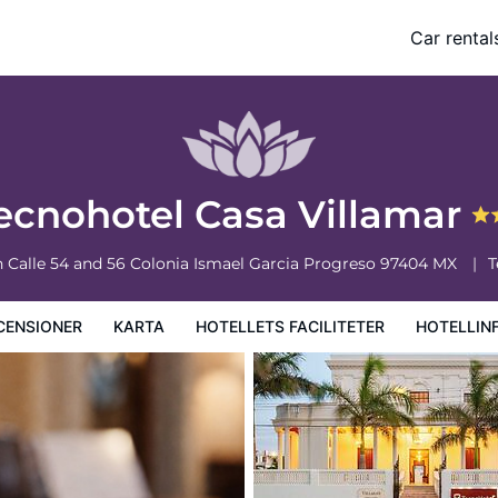
Car rental
ciliteter
Hotellinformation
Hotellregler
ecnohotel Casa Villamar
n Calle 54 and 56 Colonia Ismael Garcia
Progreso
97404
MX
T
CENSIONER
KARTA
HOTELLETS FACILITETER
HOTELLIN