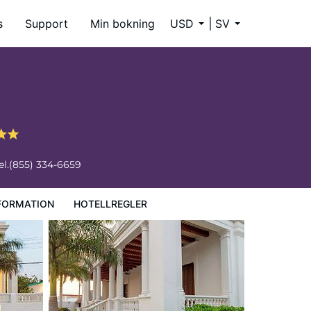
s
Support
Min bokning
USD
SV
el.
(855) 334-6659
FORMATION
HOTELLREGLER