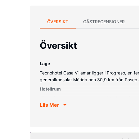
ÖVERSIKT
GÄSTRECENSIONER
Översikt
Läge
Tecnohotel Casa Villamar ligger i Progreso, en fe
generalkonsulat Mérida och 30,9 km från Paseo 
Hotellrum
Känn dig som hemma i ett av de 12 luftkonditione
Läs Mer
underhållning. I badrummen finns dusch. På rumme
Bekvämligheter på anläggningen
Här får du tillgång tilll utomhuspool och kan njuta
reception.