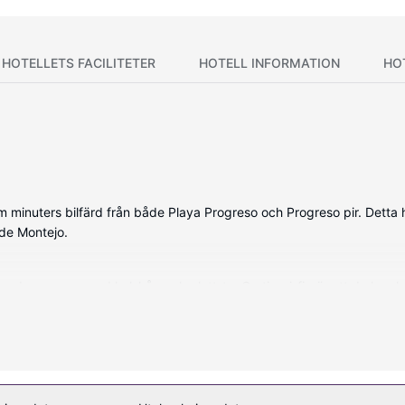
HOTELLETS FACILITETER
HOTELL INFORMATION
HO
m minuters bilfärd från både Playa Progreso och Progreso pir. Detta h
de Montejo.
rade rummen med kylskåp och platt-tv. Gratis wi-fi gör att du kan hå
t finns telefon, skrivbord och takfläkt.
 av utsikten från terrassen och trädgården. Detta hotell i kolonial stil