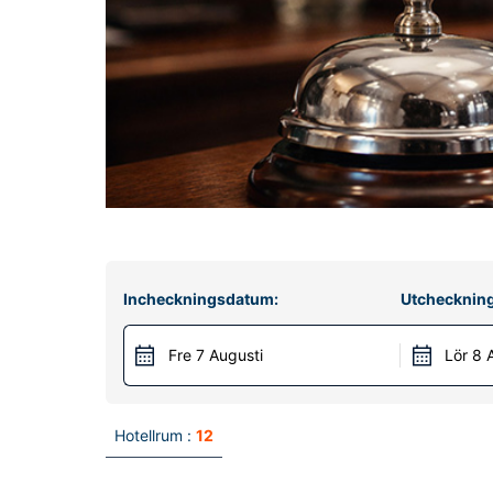
Incheckningsdatum:
Utchecknin
Fre 7 Augusti
Lör 8 
Hotellrum :
12