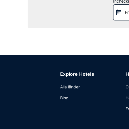
Restaurang
Incheck
Detta hotell ger dig möjlighet att lyxa till det l
Fr
Övriga bekvämligheter
Gäster har tillgång till bland annat reception (ö
Explore Hotels
H
Alla länder
O
Blog
H
F