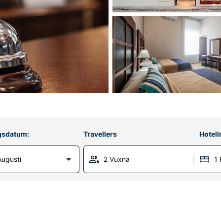
gsdatum:
Travellers
Hotel
Augusti
2 Vuxna
1