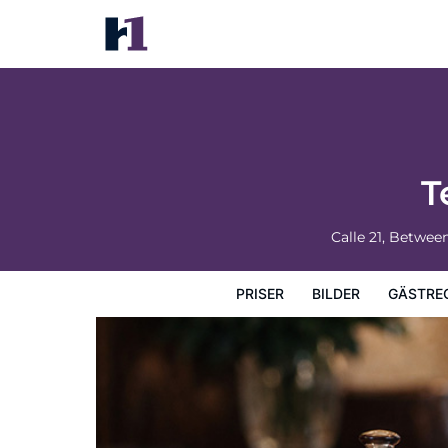
Tecnohotel Casa Villamar
Priser
Bilder
Gästrecensioner
Karta
Hotellets fa
T
Calle 21, Betwee
PRISER
BILDER
GÄSTRE