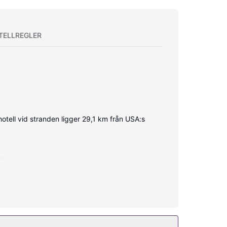
TELLREGLER
otell vid stranden ligger 29,1 km från USA:s
lla dig uppkopplad, och satellit-tv erbjuder
 har även gratis wi-fi, conciergetjänster och