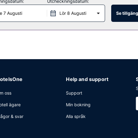
ningsdatum:
Utcheckningsdatum:
ite med rumsservice (under begränsade tider).
e 7 Augusti
Lör 8 Augusti
Se tillgän
ppen dygnet runt), bagageförvaring och värdeförvaringsskåp i receptio
otelsOne
Help and support
S
m oss
Support
otell ägare
Min bokning
rågor & svar
Alla språk