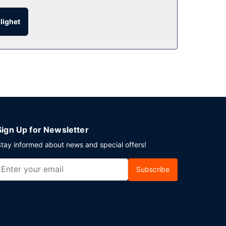
glighet
nen. Avgiftsfri parkering erbjuds på plats.
Sign Up for Newsletter
tay informed about news and special offers!
Subscribe